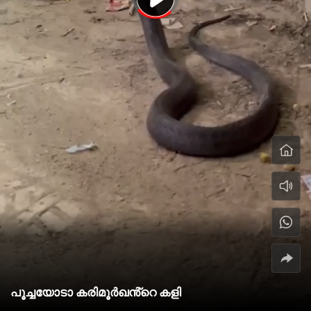
പൂച്ചയോടാ കരിമൂർഖൻ്റെ കളി