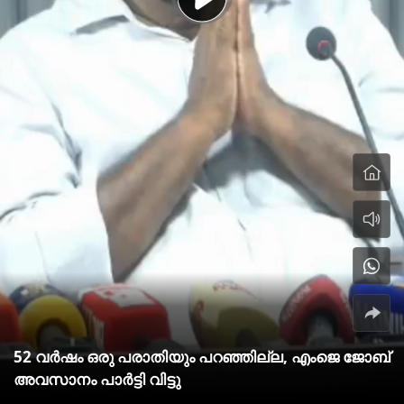
52 വർഷം ഒരു പരാതിയും പറഞ്ഞില്ല, എംജെ ജോബ്
അവസാനം പാർട്ടി വിട്ടു