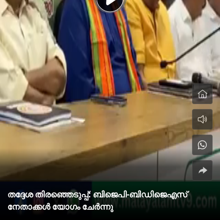
തദ്ദേശ തിരഞ്ഞെടുപ്പ്: ബിജെപി-ബിഡിജെഎസ്
നേതാക്കള്‍ യോഗം ചേര്‍ന്നു