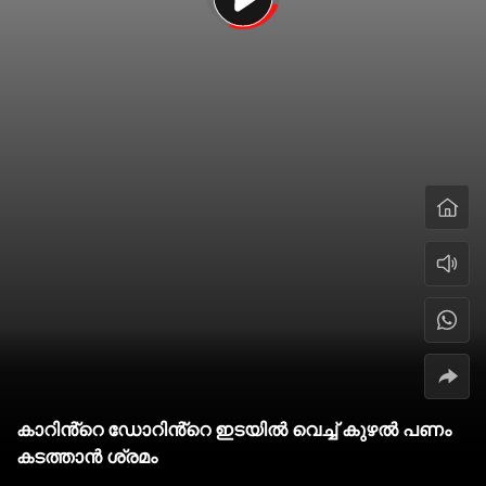
കാറിൻ്റെ ഡോറിൻ്റെ ഇടയിൽ വെച്ച് കുഴൽ പണം
കടത്താൻ ശ്രമം