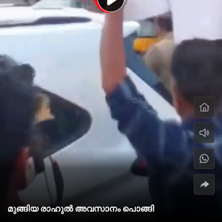
മുങ്ങിയ രാഹുൽ അവസാനം പൊങ്ങി