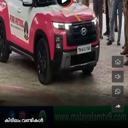
കിടിലം വണ്ടികൾ