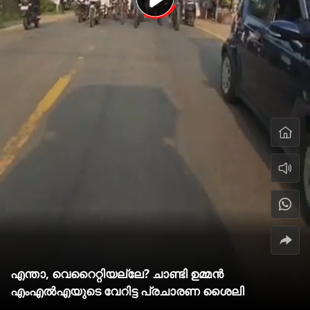
എന്താ, വെറൈറ്റിയല്ലേ? ചാണ്ടി ഉമ്മന്‍
എംഎല്‍എയുടെ വേറിട്ട പ്രചാരണ ശൈലി