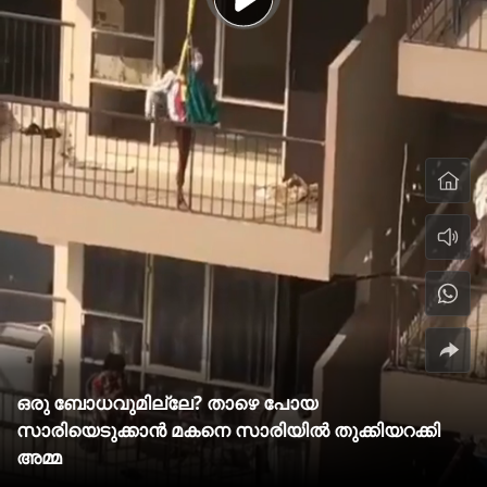
ഒരു ബോധവുമില്ലേ? താഴെ പോയ
സാരിയെടുക്കാൻ മകനെ സാരിയിൽ തുക്കിയറക്കി
അമ്മ