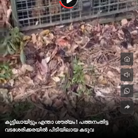
കൂട്ടിലായിട്ടും എന്താ ശൗര്യം ! പത്തനംതിട്ട
വടശേരിക്കരയില്‍ പിടിയിലായ കടുവ