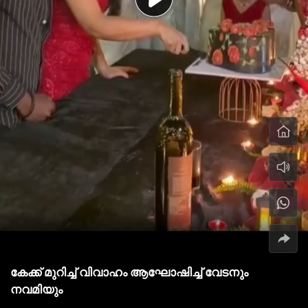
കേക്ക് മുറിച്ച് വിവാഹം ആഘോഷിച്ച് വേടനും
നവമിയും