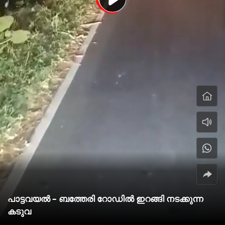
പാട്ടവയൽ – ബത്തേരി റോഡിൽ ഇറങ്ങി നടക്കുന്ന
കടുവ