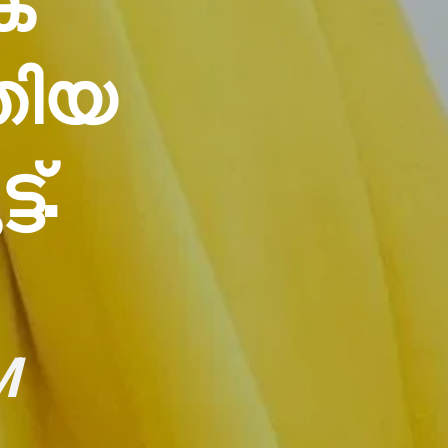
ിക
തിയ
്.
M