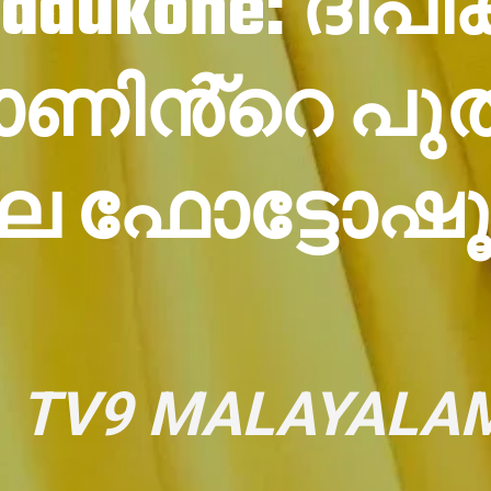
Padukone: ദീപ
ോണിൻ്റെ പു
ഫോട്ടോഷൂട്ട
TV9 MALAYALA