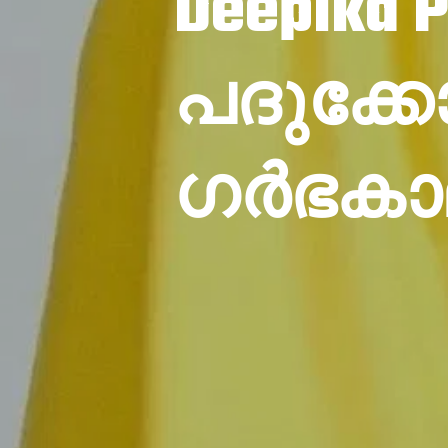
Deepika 
പദുക്ക
ഗർഭകാല 