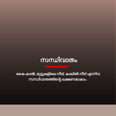
സന്ധിവാതം
കൈ കാല്‍, മുട്ടുകളിലെ നീര്, കാലില്‍ നീര് എന്നിവ