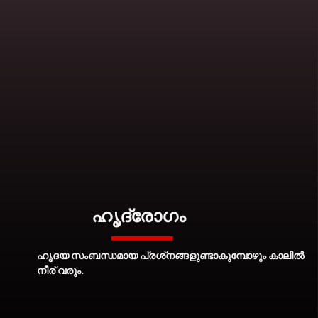
ഹൃദയ സംബന്ധമായ പ്രശ്‌നങ്ങളുണ്ടാകുമ്പോഴും കാലില്‍
നീര് വരും.