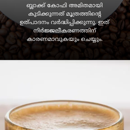
ബ്ലാക്ക് കോഫി അമിതമായി
കുടിക്കുന്നത് മൂത്രത്തിൻ്റെ
ഉത്പാദനം വർദ്ധിപ്പിക്കുന്നു. ഇത്
നിർജ്ജലീകരണത്തിന്