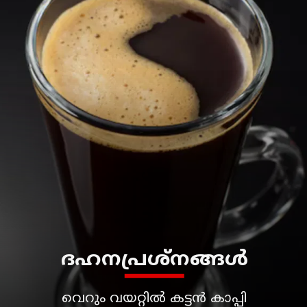
ദഹനപ്രശ്നങ്ങൾ
വെറും വയറ്റിൽ കട്ടൻ കാപ്പി