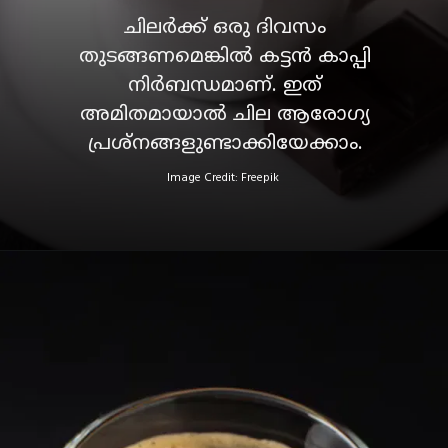
ചിലർക്ക് ഒരു ദിവസം
തുടങ്ങണമെങ്കിൽ കട്ടൻ കാപ്പി
നിർബന്ധമാണ്. ഇത്
അമിതമായാൽ ചില ആരോ​ഗ്യ
Image Credit: Freepik