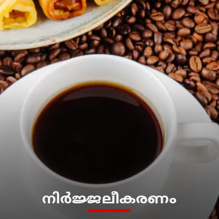
നിർജ്ജലീകരണം