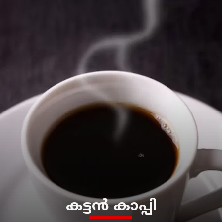
കട്ടൻ കാപ്പി