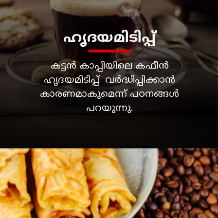
ഹൃദയമിടിപ്പ്
കട്ടൻ കാപ്പിയിലെ കഫീൻ
ഹൃദയമിടിപ്പ് വർദ്ധിപ്പിക്കാൻ
കാരണമാകുമെന്ന് പഠനങ്ങൾ