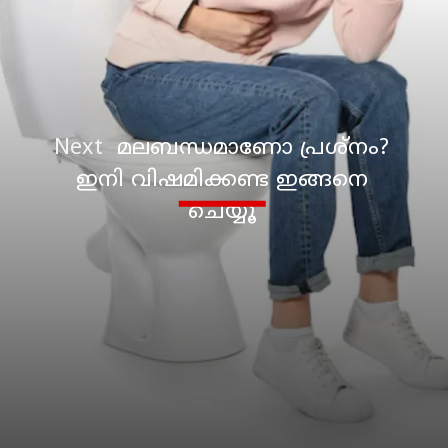
Next
മലബന്ധമാണോ പ്രശ്നം?
ഇനി വിഷമിക്കണ്ട ഇങ്ങനെ