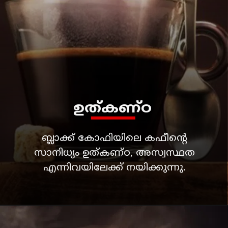
ഉത്കണ്ഠ
ബ്ലാക്ക് കോഫിയിലെ കഫീൻ്റെ
സാനിധ്യം ഉത്കണ്ഠ, അസ്വസ്ഥത