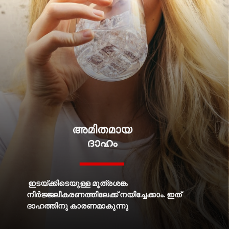
അമിതമായ
ദാഹം
ഇടയ്ക്കിടെയുള്ള മൂത്രശങ്ക
നിർജ്ജലീകരണത്തിലേക്ക് നയിച്ചേക്കാം. ഇത്
ദാഹത്തിനു കാരണമാകുന്നു