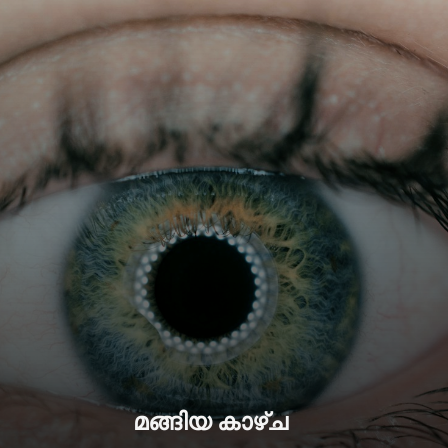
മങ്ങിയ കാഴ്ച