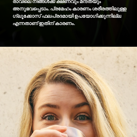
രാവിലെ നിങ്ങൾക്ക് ക്ഷീണവും മന്ദതയും
അനുഭവപ്പെടാം. പ്രമേഹം കാരണം ശരീരത്തിലുള്ള
ഗ്ലൂക്കോസ് ഫലപ്രദമായി ഉപയോഗിക്കുന്നില്ല
എന്നതാണ് ഇതിന് കാരണം.