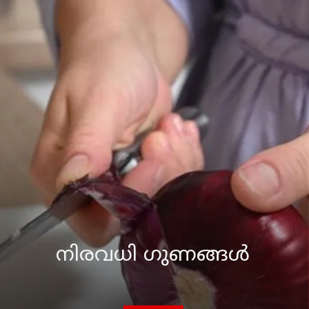
നിരവധി ഗുണങ്ങള്‍