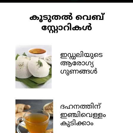
കൂടുതൽ വെബ്
സ്റ്റോറികൾ
ഇഡ്ഡലിയുടെ
ആരോഗ്യ
ഗുണങ്ങൾ
ദഹനത്തിന്
ഇഞ്ചിവെള്ളം
കുടിക്കാം