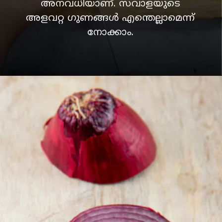
അനവധിയാണ്. സവാളയുടെ
അളവറ്റ
ഗുണങ്ങള്‍ എന്തെല്ലാ
മെന്ന്