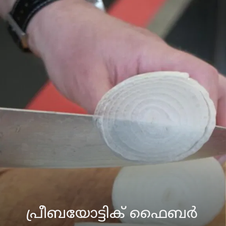
പ്രീബയോട്ടിക് ഫൈബർ