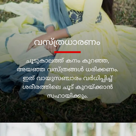
ചൂടുകാലത്ത് കനം കുറഞ്ഞ,
അയഞ്ഞ വസ്ത്രങ്ങൾ ധരിക്കണം.
ഇത് വായുസഞ്ചാരം വർധിപ്പിച്ച്
ശരീരത്തിലെ ചൂട് കുറയ്ക്കാൻ