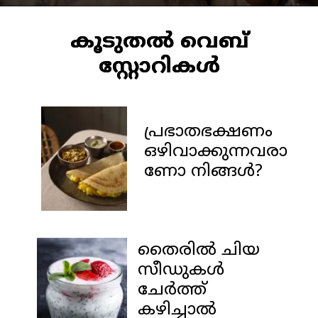
കൂടുതൽ വെബ്
കൂടുതൽ വെബ്
സ്റ്റോറികൾ
സ്റ്റോറികൾ
പ്രഭാതഭക്ഷണം
ഒഴിവാക്കുന്നവരാ
ണോ നിങ്ങൾ?
തൈരില്‍ ചിയ
സീഡുകള്‍
ചേര്‍ത്ത്
കഴിച്ചാൽ