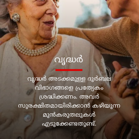
വൃദ്ധർ അടക്കമുള്ള ദുർബല
വിഭാഗങ്ങളെ പ്രത്യേകം
ശ്രദ്ധിക്കണം. അവർ
സുരക്ഷിതമായിരിക്കാൻ കഴിയുന്ന
മുൻകരുതലുകൾ