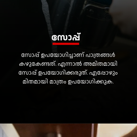
സോപ്പ്
സോപ്പ് ഉപയോഗിച്ചാണ് പാത്രങ്ങൾ
കഴുകേണ്ടത്. എന്നാൽ അമിതമായി
സോപ്പ് ഉപയോഗിക്കരുത്. എപ്പോഴും