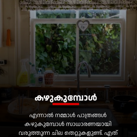
കഴുകുമ്പോൾ
എന്നാൽ നമ്മാൾ പാത്രങ്ങൾ
കഴുകുമ്പോൾ സാധാരണയായി
വരുത്തുന്ന ചില തെറ്റുകളുണ്ട്. എത്