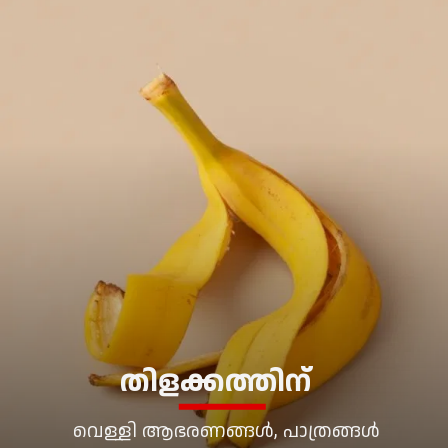
തിളക്കത്തിന്
വെള്ളി ആഭരണങ്ങൾ, പാത്രങ്ങൾ