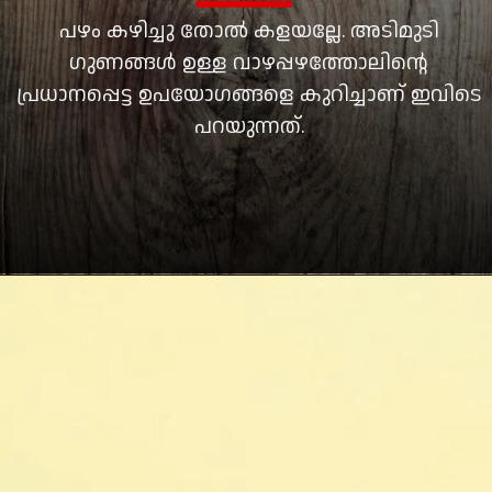
പഴം കഴിച്ചു തോൽ കളയല്ലേ. അടിമുടി
ഗുണങ്ങൾ ഉള്ള വാഴപ്പഴത്തോലിന്റെ
പ്രധാനപ്പെട്ട ഉപയോഗങ്ങളെ കുറിച്ചാണ് ഇവിടെ
പറയുന്നത്.