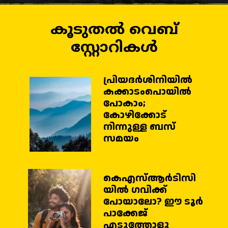
കൂടുതൽ വെബ്
സ്റ്റോറികൾ
പ്രിയദര്‍ശിനിയില്‍
കക്കാടംപൊയില്‍
പോകാം;
കോഴിക്കോട്
നിന്നുള്ള ബസ്
കെഎസ്ആര്‍ടിസി
യില്‍ ഗവിക്ക്
പോയാലോ? ഈ ടൂര്‍
പാക്കേജ്