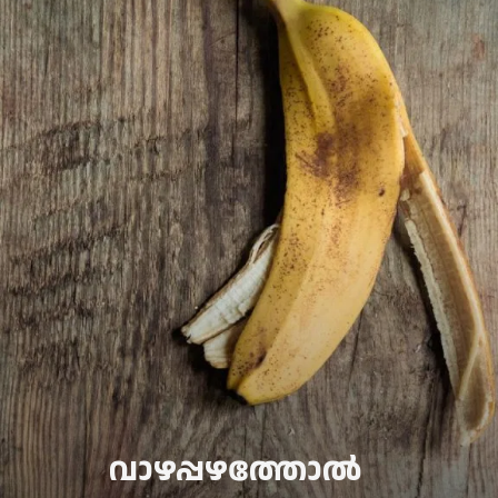
വാഴപ്പഴത്തോൽ