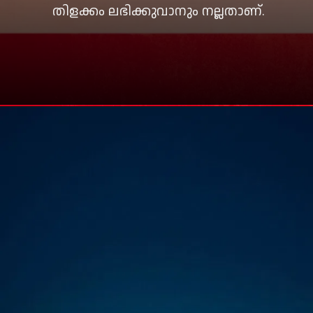
തിളക്കം ലഭിക്കുവാനും നല്ലതാണ്.