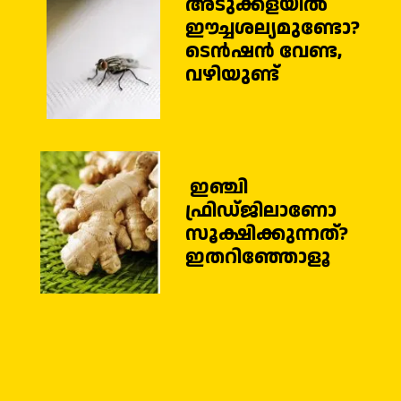
അടുക്കളയില്‍
ഈച്ചശല്യമുണ്ടോ?
ടെന്‍ഷന്‍ വേണ്ട,
വഴിയുണ്ട്‌
ഇഞ്ചി
ഫ്രിഡ്ജിലാണോ
സൂക്ഷിക്കുന്നത്?
ഇതറിഞ്ഞോളൂ