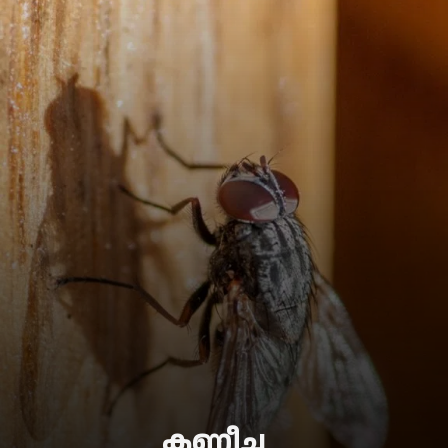
കണ്ണീച്ച