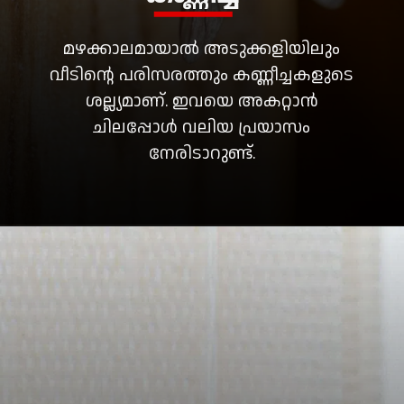
മഴക്കാലമായാൽ അടുക്കളിയിലും
വീടിൻ്റെ പരിസരത്തും കണ്ണീച്ചകളുടെ
ശല്ല്യമാണ്. ഇവയെ അകറ്റാൻ
ചിലപ്പോൾ വലിയ പ്രയാസം