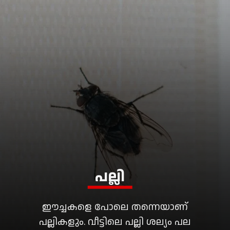
പല്ലി
ഈച്ചകളെ പോലെ തന്നെയാണ്
പല്ലികളും. വീട്ടിലെ പല്ലി ശല്യം പല