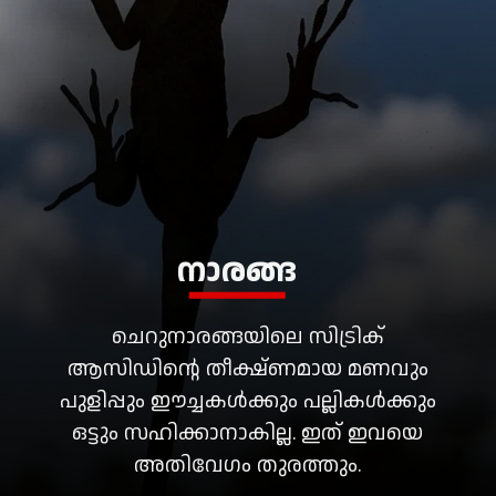
നാരങ്ങ
ചെറുനാരങ്ങയിലെ സിട്രിക്
ആസിഡിൻ്റെ തീക്ഷ്ണമായ മണവും
പുളിപ്പും ഈച്ചകൾക്കും പല്ലികൾക്കും
ഒട്ടും സഹിക്കാനാകില്ല. ഇത് ഇവയെ