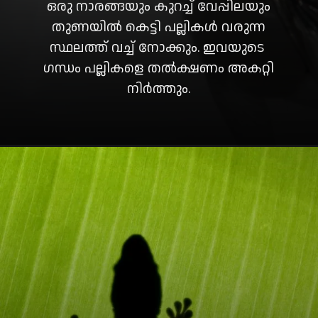
ഒരു നാരങ്ങയും കുറച്ച് വേപ്പിലയും
തുണയിൽ കെട്ടി പല്ലികൾ വരുന്ന
സ്ഥലത്ത് വച്ച് നോക്കും. ഇവയുടെ ​
ഗന്ധം പല്ലികളെ തൽക്ഷണം അകറ്റി