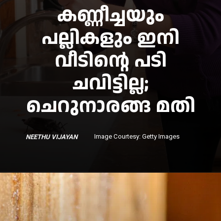
കണ്ണീച്ചയും
പല്ലികളും ഇനി
വീടിന്റെ പടി
ചവിട്ടില്ല;
Image Courtesy: Getty Images
NEETHU VIJAY
AN