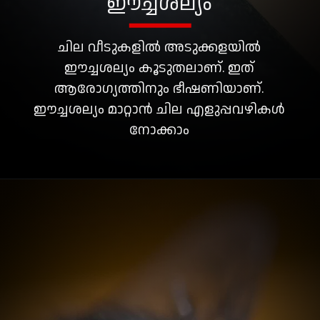
ഈച്ചശല്യം
ചില വീടുകളില്‍ അടുക്കളയില്‍
ഈച്ചശല്യം കൂടുതലാണ്. ഇത്
ആരോഗ്യത്തിനും ഭീഷണിയാണ്‌.
ഈച്ചശല്യം മാറ്റാൻ ചില എളുപ്പവഴികൾ