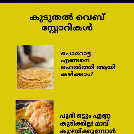
കൂടുതൽ വെബ്
സ്റ്റോറികൾ
പൊറോട്ട
എങ്ങനെ
ഹെൽത്തി ആയി
കഴിക്കാം?
പൂരി ഒട്ടും എണ്ണ
കുടിക്കില്ല! മാവ്
കുഴയ്ക്കുമ്പോൾ