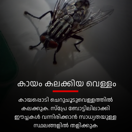
കായം കലക്കിയ വെള്ളം
കായപ്പൊടി ചെറുചൂടുവെള്ളത്തിൽ
കലക്കുക. സ്പ്രേ ബോട്ടിലിലാക്കി
ഈച്ചകൾ വന്നിരിക്കാൻ സാധ്യതയുള്ള