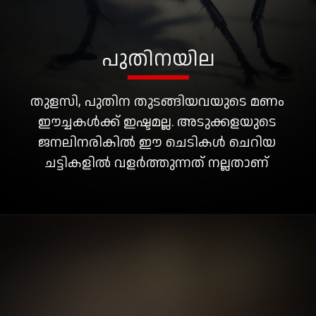
പുതിനയില
തുളസി, പുതിന തുടങ്ങിയവയുടെ മണം
ഈച്ചകൾക്ക് ഇഷ്ടമല്ല. അടുക്കളയുടെ
ജനലിനരികിൽ ഈ ചെടികൾ ചെറിയ