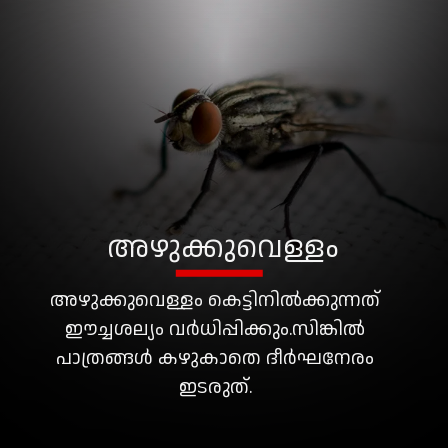
അഴുക്കുവെള്ളം
അഴുക്കുവെള്ളം കെട്ടിനിൽക്കുന്നത്
ഈച്ചശല്യം വര്‍ധിപ്പിക്കും.സിങ്കിൽ
പാത്രങ്ങൾ കഴുകാതെ ദീർഘനേരം