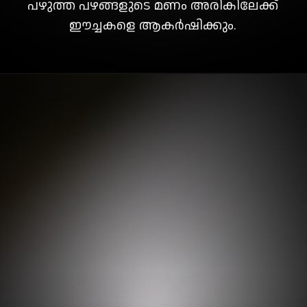
പഴുത്ത പഴങ്ങളുടെ മണം അരികിലേക്ക്