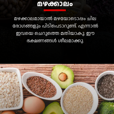
മഴക്കാലം
മഴക്കാലമായാൽ മഴയോടൊപ്പം ചില
രോ​ഗങ്ങളും പിടിപെടാറുണ്ട്. എന്നാൽ
ഇവയെ ചെറുത്തെ മതിയാകു. ഈ