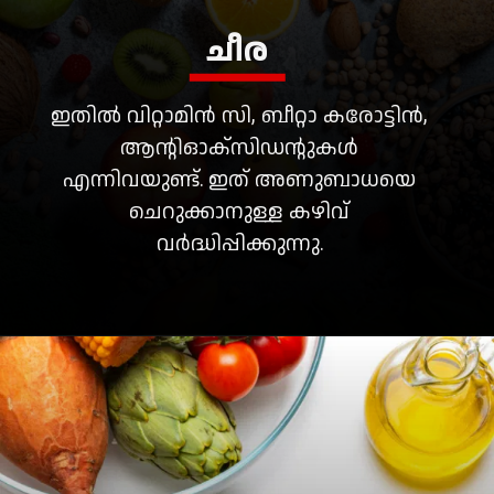
ചീര
ഇതിൽ വിറ്റാമിൻ സി, ബീറ്റാ കരോട്ടിൻ,
ആന്റിഓക്‌സിഡന്റുകൾ
എന്നിവയുണ്ട്. ഇത് അണുബാധയെ
ചെറുക്കാനുള്ള കഴിവ്