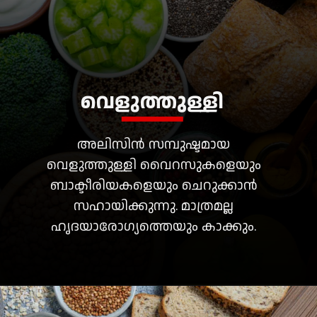
വെളുത്തുള്ളി
അലിസിൻ സമ്പുഷ്ടമായ
വെളുത്തുള്ളി വൈറസുകളെയും
ബാക്ടീരിയകളെയും ചെറുക്കാൻ
സഹായിക്കുന്നു. മാത്രമല്ല