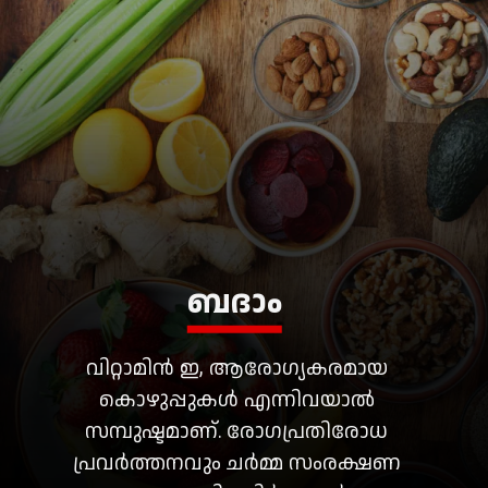
ബദാം
വിറ്റാമിൻ ഇ, ആരോഗ്യകരമായ
കൊഴുപ്പുകൾ എന്നിവയാൽ
സമ്പുഷ്ടമാണ്. രോഗപ്രതിരോധ
പ്രവർത്തനവും ചർമ്മ സംരക്ഷണ