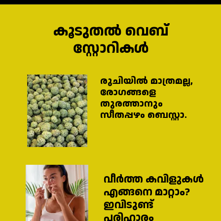
കൂടുതൽ വെബ്
സ്റ്റോറികൾ
രുചിയിൽ മാത്രമല്ല,
രോ​ഗങ്ങളെ
തുരത്താനും
വീർത്ത കവിളുകൾ
എങ്ങനെ മാറ്റാം?
ഇവിടുണ്ട്