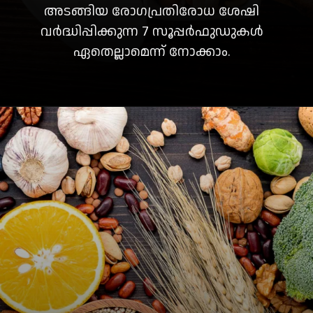
അടങ്ങിയ രോഗപ്രതിരോധ ശേഷി
വർദ്ധിപ്പിക്കുന്ന 7 സൂപ്പർഫുഡുകൾ