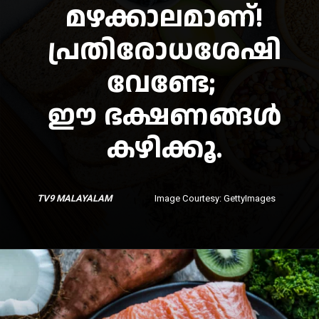
മഴക്കാലമാണ്!
പ്രതിരോധശേഷി
വേണ്ടേ;
ഈ ഭക്ഷണങ്ങൾ
കഴിക്കൂ.
TV9 MALAYALAM
Image Courtesy: GettyImages