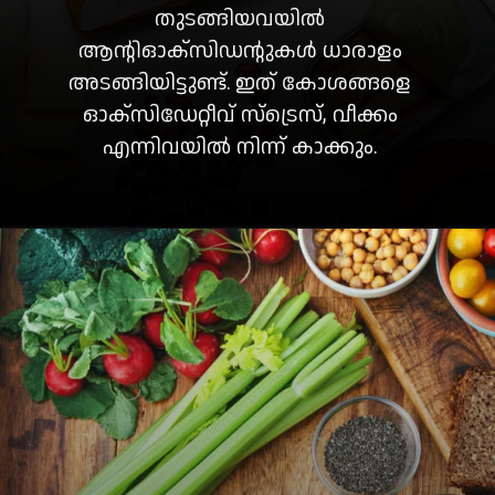
തുടങ്ങിയവയിൽ
ആന്റിഓക്‌സിഡന്റുകൾ ധാരാളം
അടങ്ങിയിട്ടുണ്ട്. ഇത് കോശങ്ങളെ
ഓക്‌സിഡേറ്റീവ് സ്ട്രെസ്, വീക്കം