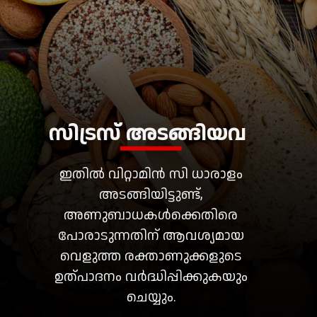
ഇതിൽ വിറ്റാമിൻ സി ധാരാളം
അടങ്ങിയിട്ടുണ്ട്,
അണുബാധകൾക്കെതിരെ
പോരാടുന്നതിന് ആവശ്യമായ
വെളുത്ത രക്താണുക്കളുടെ
ഉത്പാദനം വർദ്ധിപ്പിക്കുകയും