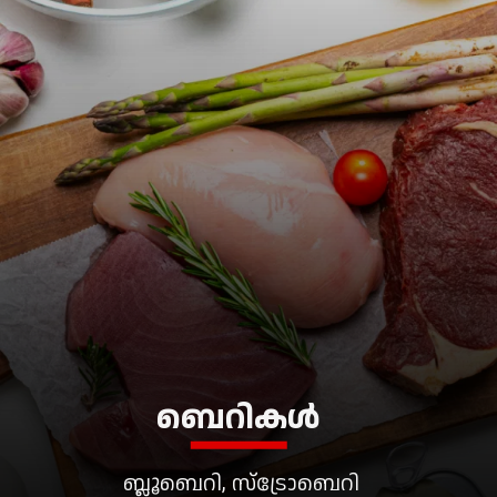
ബെറികൾ
ബ്ലൂബെറി, സ്ട്രോബെറി