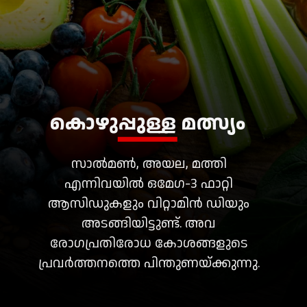
സാൽമൺ, അയല, മത്തി
എന്നിവയിൽ ഒമേഗ-3 ഫാറ്റി
ആസിഡുകളും വിറ്റാമിൻ ഡിയും
അടങ്ങിയിട്ടുണ്ട്. അവ
രോഗപ്രതിരോധ കോശങ്ങളുടെ