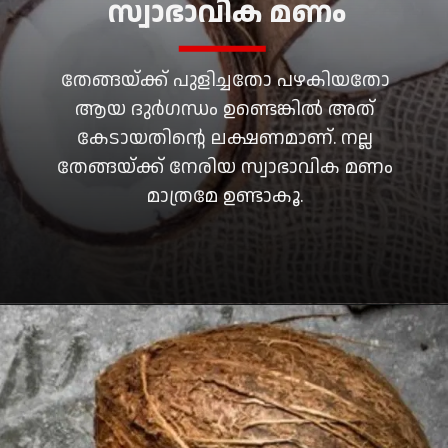
സ്വാഭാവിക മണം
തേങ്ങയ്ക്ക് പുളിച്ചതോ പഴകിയതോ
ആയ ദുർഗന്ധം ഉണ്ടെങ്കിൽ അത്
കേടായതിന്റെ ലക്ഷണമാണ്. നല്ല
തേങ്ങയ്ക്ക് നേരിയ സ്വാഭാവിക മണം
മാത്രമേ ഉണ്ടാകൂ.