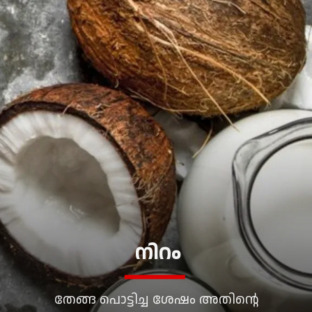
നിറം
തേങ്ങ പൊട്ടിച്ച ശേഷം അതിന്റെ