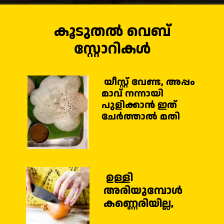
കൂടുതൽ വെബ്
സ്റ്റോറികൾ
യീസ്റ്റ് വേണ്ട, അപ്പം
മാവ് നന്നായി
പുളിക്കാൻ ഇത്
ചേർത്താൽ മതി
ഉള്ളി
അരിയുമ്പോള്‍
കണ്ണെരിയില്ല,