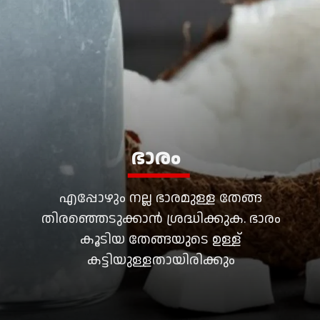
ഭാരം
എപ്പോഴും നല്ല ഭാരമുള്ള തേങ്ങ
തിരഞ്ഞെടുക്കാൻ ശ്രദ്ധിക്കുക. ഭാരം
കൂടിയ തേങ്ങയുടെ ഉള്ള്
കട്ടിയുള്ളതായിരിക്കും