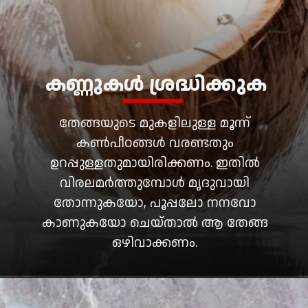
കണ്ണുകൾ ശ്രദ്ധിക്കുക
തേങ്ങയുടെ മുകളിലുള്ള മൂന്ന്
കൺപീഠങ്ങൾ വരണ്ടതും
ഉറപ്പുള്ളതുമായിരിക്കണം. ഇതിൽ
വിരലമർത്തുമ്പോൾ മൃദുവായി
തോന്നുകയോ, പൂപ്പലോ നനവോ
കാണുകയോ ചെയ്താൽ ആ തേങ്ങ
ഒഴിവാക്കണം.