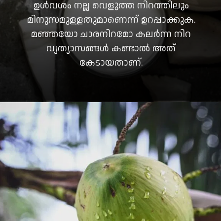
ഉൾവശം നല്ല വെളുത്ത നിറത്തിലും
മിനുസമുള്ളതുമാണെന്ന് ഉറപ്പാക്കുക.
മഞ്ഞയോ ചാരനിറമോ കലർന്ന നിറ
വ്യത്യാസങ്ങൾ കണ്ടാൽ അത്
കേടായതാണ്.