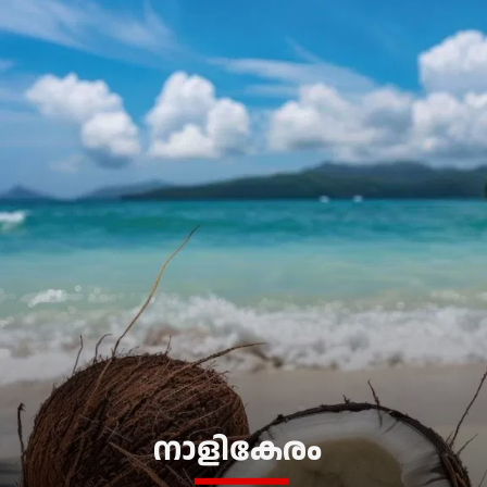
നാളികേരം