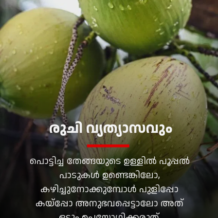
രുചി വ്യത്യാസവും
പൊട്ടിച്ച തേങ്ങയുടെ ഉള്ളിൽ പൂപ്പൽ
പാടുകൾ ഉണ്ടെങ്കിലോ,
കഴിച്ചുനോക്കുമ്പോൾ പുളിപ്പോ
കയ്പ്പോ അനുഭവപ്പെട്ടാലോ അത്
ഒട്ടും ഉപയോഗിക്കരുത്.