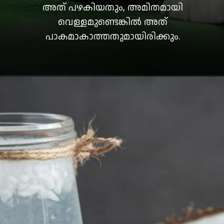
അത് പഴകിയതും, അമിതമായി
വെള്ളമുണ്ടെങ്കിൽ അത്
പാകമാകാത്തതുമായിരിക്കും.