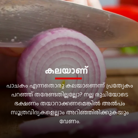
കലയാണ്
പാചകം എന്നതൊരു കലയാണെന്ന് പ്രത്യേകം
പറഞ്ഞ് തരേണ്ടതില്ലല്ലോ? നല്ല രുചിയോടെ
ഭക്ഷണം തയാറാക്കണമെങ്കില്‍ അല്‍പം
സൂത്രവിദ്യകളെല്ലാം അറിഞ്ഞിരിക്കുകയും
വേണം.