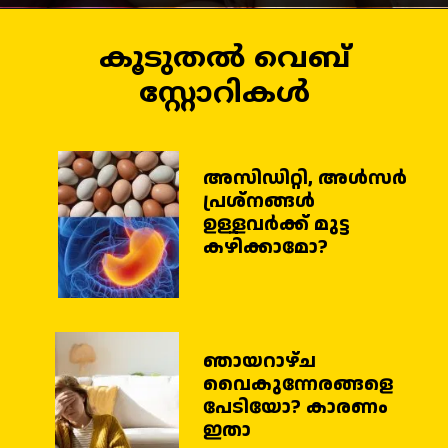
കൂടുതൽ വെബ്
സ്റ്റോറികൾ
അസിഡിറ്റി, അള്‍സര്‍
പ്രശ്‌നങ്ങള്‍
ഉള്ളവര്‍ക്ക് മുട്ട
ഞായറാഴ്ച
വൈകുന്നേരങ്ങളെ
പേടിയോ? കാരണം