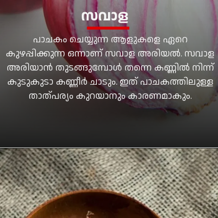
പാചകം ചെയ്യുന്ന ആളുകളെ ഏറെ
കുഴപ്പിക്കുന്ന ഒന്നാണ് സവാള അരിയല്‍. സവാള
അരിയാന്‍ തുടങ്ങുമ്പോള്‍ തന്നെ കണ്ണില്‍ നിന്ന്
കുടുകുടാ കണ്ണീര്‍ ചാടും. ഇത് പാചകത്തിലുള്ള
താത്പര്യം കുറയാനും കാരണമാകും.