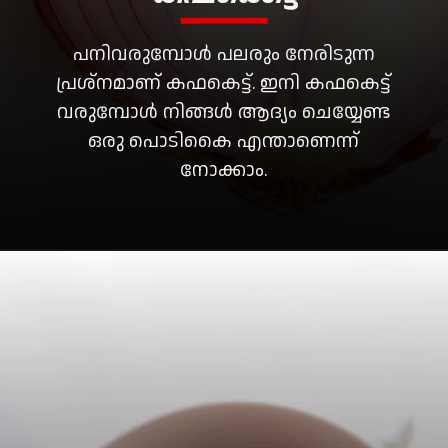
പനിവരുമ്പോൾ പലരും നേരിടുന്ന
പ്രശ്നമാണ് കഫകെട്ട്. ഇനി കഫകെട്ട്
വരുമ്പോൾ നിങ്ങൾ ആദ്യം ചെയ്യേണ്ട
ഒരു പൊടികൈ എന്താണെന്ന്