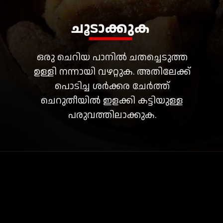
ചൂടാക്കുക
ഒരു ചെറിയ പാനിൽ ചതച്ചെടുത്ത
ഉള്ളി നന്നായി വഴറ്റുക. അതിലേക്ക്
പൊടിച്ച ശർക്കര ചേർത്ത്
ചെറുതീയിൽ ഇളക്കി കട്ടിയുള്ള