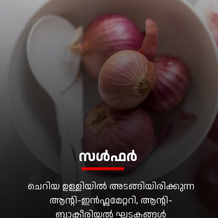
സൾഫർ
ചെറിയ ഉള്ളിയിൽ അടങ്ങിയിരിക്കുന്ന
ആൻ്റി-ഇൻഫ്ലമേറ്ററി, ആൻ്റി-
ബാക്ടീരിയൽ ഘടകങ്ങൾ