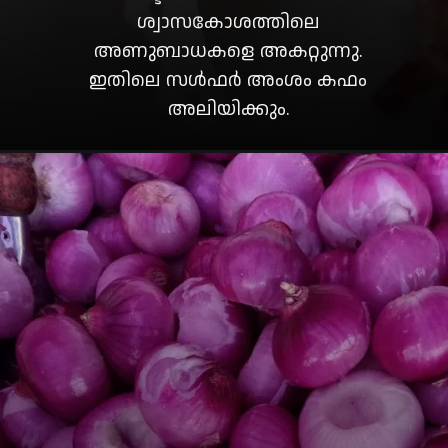
ശ്വാസകോശത്തിലെ
അണുബാധകളെ അകറ്റുന്നു.
ഇതിലെ സൾഫർ അംശം കഫം