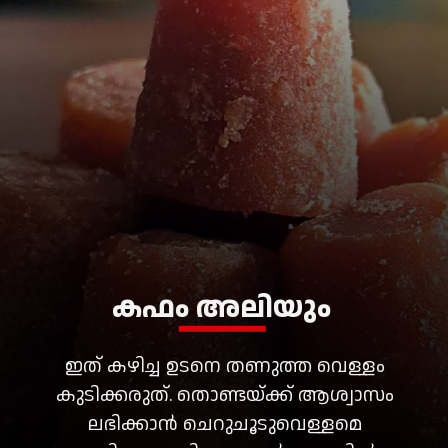
ഇത് കഴിച്ച ഉടനെ തണുത്ത വെള്ളം
കുടിക്കരുത്. തൊണ്ടയ്ക്ക് ആശ്വാസം
ലഭിക്കാൻ ചെറുചൂടുവെള്ളമെ