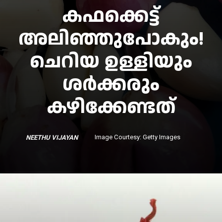
കഫക്കെട്ട്
അലിഞ്ഞുപോകും!
ചെറിയ ഉള്ളിയും
ശർക്കരും
Image Courtesy: Getty Images
NEETHU VIJAY
AN