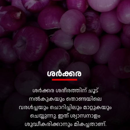
ശർക്കര
ശർക്കര ശരീരത്തിന് ചൂട്
നൽകുകയും തൊണ്ടയിലെ
വരൾച്ചയും ചൊറിച്ചിലും മാറ്റുകയും
ചെയ്യുന്നു. ഇത് ശ്വാസനാളം