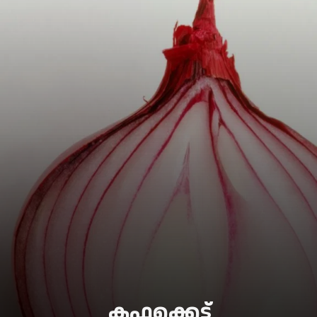
കഫക്കെട്ട്