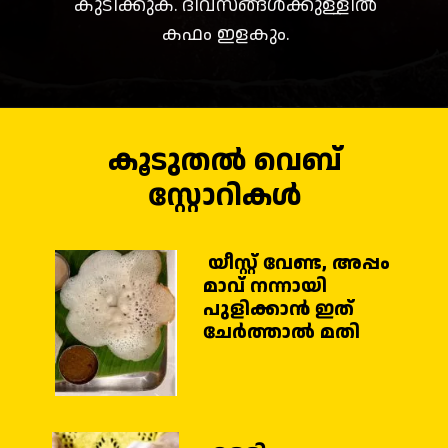
കുടിക്കുക. ദിവസങ്ങൾക്കുള്ളിൽ
കഫം ഇളകും.
കൂടുതൽ വെബ്
സ്റ്റോറികൾ
യീസ്റ്റ് വേണ്ട, അപ്പം
മാവ് നന്നായി
പുളിക്കാൻ ഇത്
ചേർത്താൽ മതി