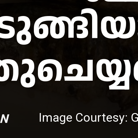
ടുങ്ങി
തുചെയ്
Image Courtesy: 
N