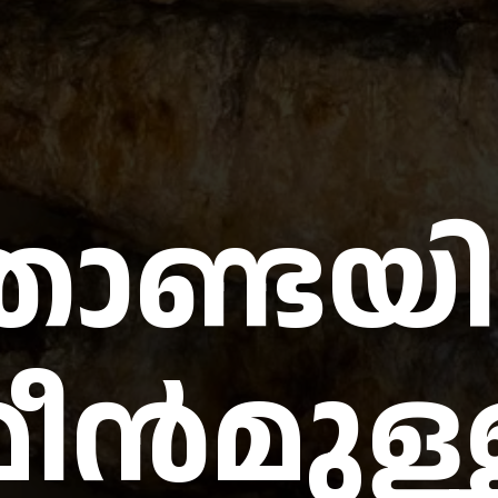
ൊണ്ടയ
മീൻമുള്ള