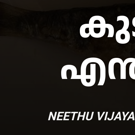
കു
എന്
NEETHU VIJAY
A