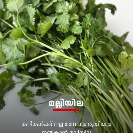
മല്ലിയില
കറികൾക്ക് നല്ല മണവും രുചിയും
നൽകാൻ മല്ലിയില