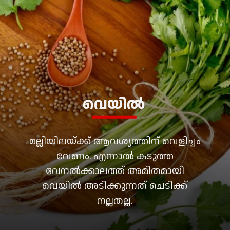
വെയിൽ
മല്ലിയിലയ്ക്ക് ആവശ്യത്തിന് വെളിച്ചം
വേണം. എന്നാൽ കടുത്ത
വേനൽക്കാലത്ത് അമിതമായി
വെയിൽ അടിക്കുന്നത് ചെടിക്ക്