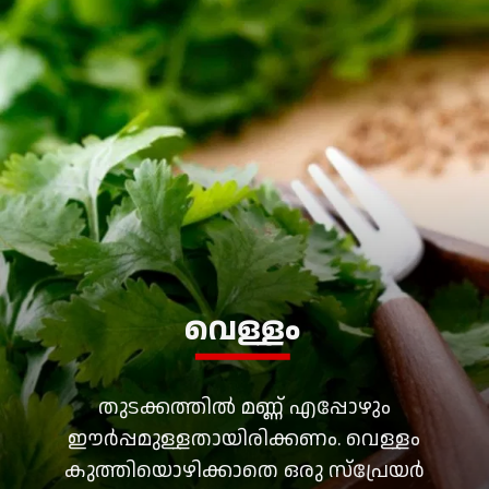
വെള്ളം
തുടക്കത്തിൽ മണ്ണ് എപ്പോഴും
ഈർപ്പമുള്ളതായിരിക്കണം. വെള്ളം
കുത്തിയൊഴിക്കാതെ ഒരു സ്പ്രേയർ