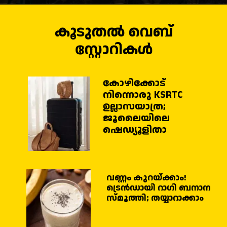
കൂടുതൽ വെബ്
സ്റ്റോറികൾ
കോഴിക്കോട്
നിന്നൊരു KSRTC
ഉല്ലാസയാത്ര;
ജൂലൈയിലെ
ഷെഡ്യൂളിതാ
വണ്ണം കുറയ്ക്കാം!
ട്രെൻഡായി റാഗി ബനാന
സ്മൂത്തി; തയ്യാറാക്കാം