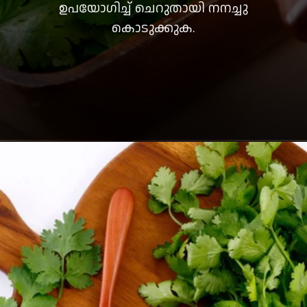
ഉപയോഗിച്ച് ചെറുതായി നനച്ചു