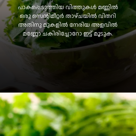
പാകപ്പെടുത്തിയ വിത്തുകൾ മണ്ണിൽ
ഒരു സെന്റിമീറ്റർ താഴ്ചയിൽ വിതറി
അതിനു മുകളിൽ നേരിയ അളവിൽ