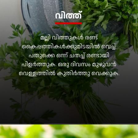
വിത്ത്
മല്ലി വിത്തുകൾ രണ്ട്
കൈപ്പത്തികൾക്കുമിടയിൽ വെച്ച്
പതുക്കെ ഒന്ന് ചതച്ച് രണ്ടായി
പിളർത്തുക. ഒരു ദിവസം മുഴുവൻ