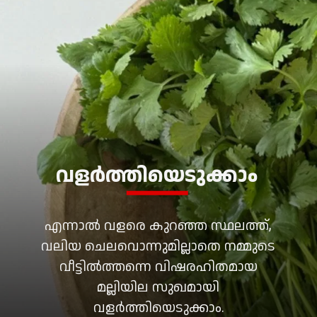
വളർത്തിയെടുക്കാം
എന്നാൽ വളരെ കുറഞ്ഞ സ്ഥലത്ത്,
വലിയ ചെലവൊന്നുമില്ലാതെ നമ്മുടെ
വീട്ടിൽത്തന്നെ വിഷരഹിതമായ
മല്ലിയില സുഖമായി