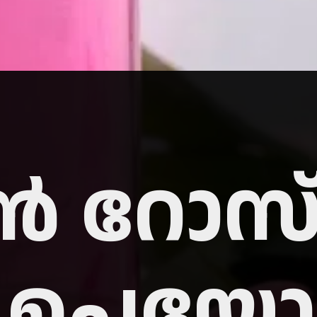
ാൻ റോസ
െ ഉപയോ​