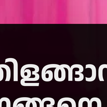
തിളങ്ങ
ർ ഇങ്ങന