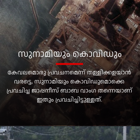
സുനാമിയും കൊവിഡും
കേവലമൊരു പ്രവചനമെന്ന് തള്ളിക്കളയാൻ
വരട്ടെ, സുനാമിയും കൊവിഡുമൊക്കെ
പ്രവചിച്ച ജാപ്പനീസ് ബാബ വാംഗ തന്നെയാണ്