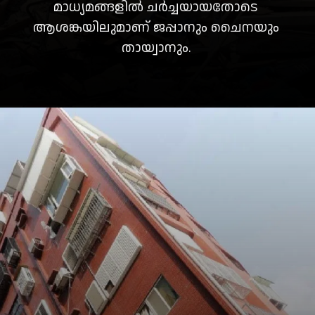
മാധ്യമങ്ങളിൽ ചർച്ചയായതോടെ
ആശങ്കയിലുമാണ് ജപ്പാനും ചൈനയും