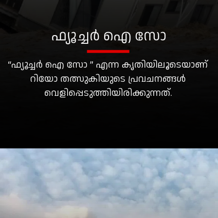
ഫ്യൂച്ചർ ഐ സോ
“ഫ്യൂച്ചർ ഐ സോ ” എന്ന കൃതിയിലൂടെയാണ്
റിയോ തത്സുകിയുടെ പ്രവചനങ്ങൾ