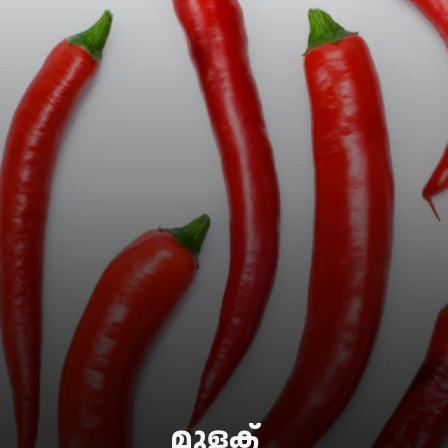
മുളക്