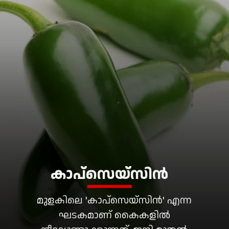
കാപ്സെയ്സിൻ
മുളകിലെ 'കാപ്സെയ്സിൻ' എന്ന
ഘടകമാണ് കൈകളിൽ