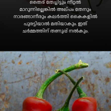
തൈര് തേച്ചിട്ടും നീറ്റൽ
മാറുന്നില്ലെങ്കിൽ അല്പം തേനും
നാരങ്ങാനീരും കലർത്തി കൈകളിൽ
പുരട്ടിയാൽ മതിയാകും. ഇത്