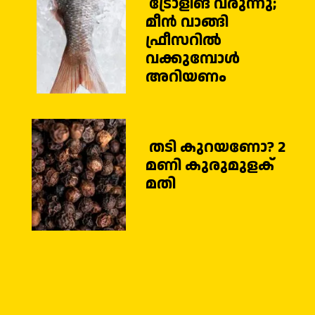
ട്രോളിങ് വരുന്നു;
മീൻ വാങ്ങി
ഫ്രീസറിൽ
വക്കുമ്പോൾ
അറിയണം
തടി കുറയണോ? 2
മണി കുരുമുളക്
മതി