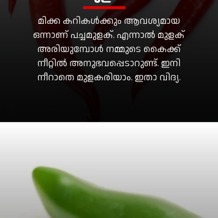
മിക്ക കറികൾക്കും ആവശ്യമായ
ഒന്നാണ് പച്ചമുളക്. എന്നാൽ മുളക്
അരിയുമ്പോൾ നമ്മുടെ കൈക്ക്
നീറ്റിൽ അനുഭവപ്പെടാറുണ്ട്. ഇനി