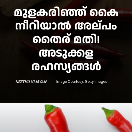
മുളകരിഞ്ഞ് കൈ
നീറിയാൽ അല്പം
തൈര് മതി!
അടുക്കള
രഹസ്യങ്ങൾ
Image Courtesy: Getty Images
NEETHU VIJAY
AN