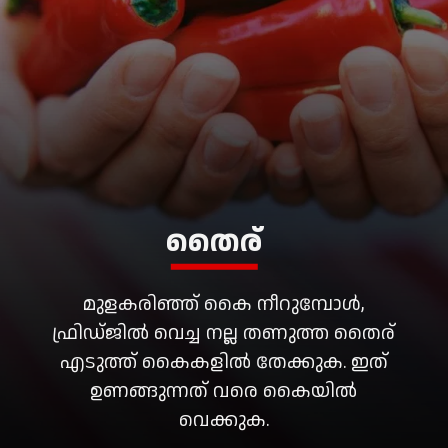
തൈര്
മുളകരിഞ്ഞ് കൈ നീറുമ്പോൾ,
ഫ്രിഡ്ജിൽ വെച്ച നല്ല തണുത്ത തൈര്
എടുത്ത് കൈകളിൽ തേക്കുക. ഇത്
ഉണങ്ങുന്നത് വരെ കൈയിൽ