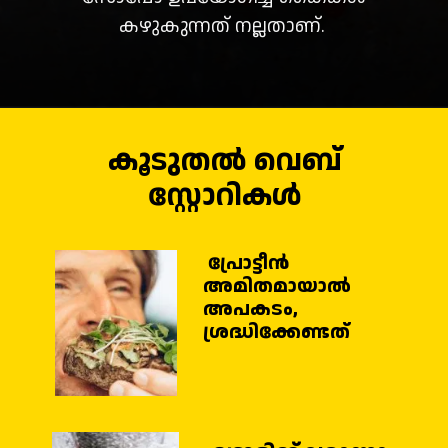
കഴുകുന്നത് നല്ലതാണ്.
കൂടുതൽ വെബ്
സ്റ്റോറികൾ
പ്രോട്ടീൻ
അമിതമായാൽ
അപകടം,
ശ്രദ്ധിക്കേണ്ടത്