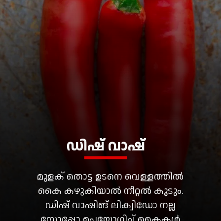
മുളക് തൊട്ട ഉടനെ വെള്ളത്തിൽ
കൈ കഴുകിയാൽ നീറ്റൽ കൂടും.
ഡിഷ് വാഷിങ് ലിക്വിഡോ നല്ല
സോപ്പോ ഉപയോഗിച്ച് കൈകൾ