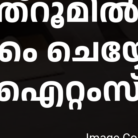
്‌റൂമില്‍ 
്കം ചെയ്യ
Image Cou