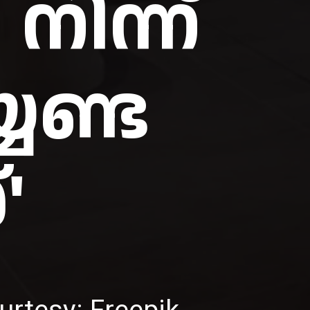
നിന്ന്
േണ്ട
rtesy: Freepik