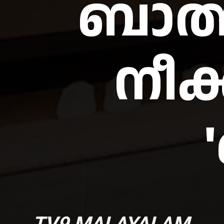
ബാത്ത
നീക
TV9 MALAYALAM