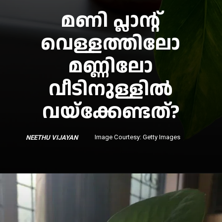
മണി പ്ലാൻ്റ്
വെള്ളത്തിലോ
മണ്ണിലോ
വീടിനുള്ളിൽ
Image Courtesy: Getty Images
NEETHU VIJAY
AN