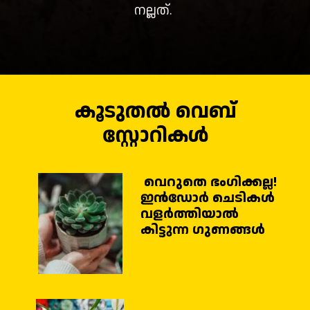
നല്ലത്.
കൂടുതൽ വെബ്
സ്റ്റോറികൾ
വെറുതെ ഭം​ഗിക്കല്ല!
ഇൻഡോർ ചെടികൾ
വളർത്തിയാൽ
കിട്ടുന്ന ഗുണങ്ങൾ