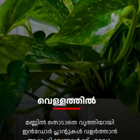
വെള്ളത്തിൽ
മണ്ണിൽ തൊടാതെ വൃത്തിയായി
ഇൻഡോർ പ്ലാൻ്റുകൾ വളർത്താൻ