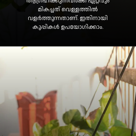
ആഗ്രഹിക്കുന്നവർക്ക് ഏറ്റവും
മികച്ചത് വെള്ളത്തിൽ
വളർത്തുന്നതാണ്. ഇതിനായി
കുപ്പികൾ ഉപയോഗിക്കാം.