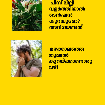
പീസ് ലില്ലി
വളർത്തിയാൽ
ടെൻഷൻ
കുറയുമോ?
അറിയേണ്ടത്
മഴക്കാലത്തെ
തുമ്മൽ
കുറയ്ക്കാനൊരു
വഴി