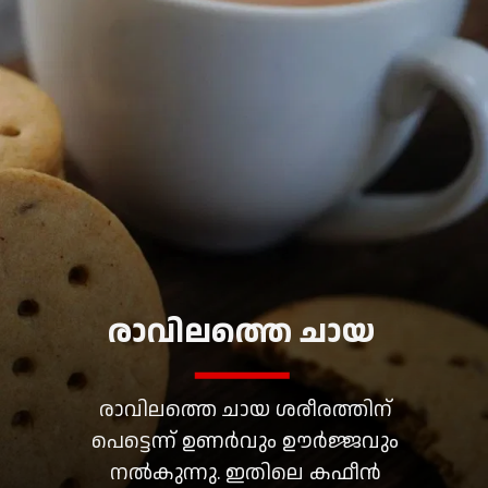
രാവിലത്തെ ചായ
രാവിലത്തെ ചായ ശരീരത്തിന്
പെട്ടെന്ന് ഉണർവും ഊർജ്ജവും
നൽകുന്നു. ഇതിലെ കഫീൻ