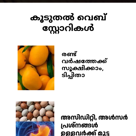
കൂടുതൽ വെബ്
സ്റ്റോറികൾ
രണ്ട്
വര്‍ഷത്തേക്ക്
സൂക്ഷിക്കാം,
ടിപ്പിതാ
അസിഡിറ്റി, അൾസർ
പ്രശ്നങ്ങൾ
ഉള്ളവർക്ക് മുട്ട