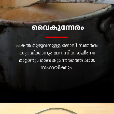
വൈകുന്നേരം
പകൽ മുഴുവനുള്ള ജോലി സമ്മർദം
കുറയ്ക്കാനും മാനസിക ക്ഷീണം
മാറ്റാനും വൈകുന്നേരത്തെ ചായ
സഹായിക്കും.