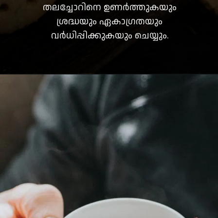
തലച്ചോറിനെ ഉണർത്തുകയും
ശ്രദ്ധയും ഏകാഗ്രതയും
വർധിപ്പിക്കുകയും ചെയ്യും.