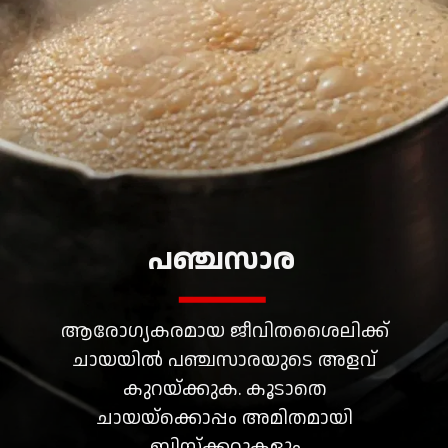
പഞ്ചസാര
ആരോഗ്യകരമായ ജീവിതശൈലിക്ക്
ചായയിൽ പഞ്ചസാരയുടെ അളവ്
കുറയ്ക്കുക. കൂടാതെ
ചായയ്ക്കൊപ്പം അമിതമായി
ബിസ്ക്കറ്റുകളും