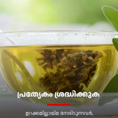
പ്രത്യേകം ശ്രദ്ധിക്കുക
ഉറക്കമില്ലായ്മ നേരിടുന്നവർ,