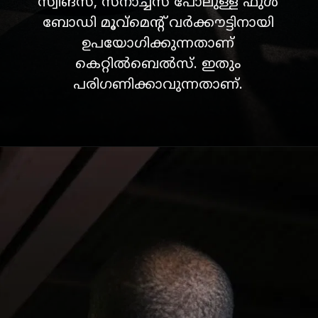
സ്വിങ്സ്, സ്നാച്ചസ് പോലുള്ള ഫുൾ
ബോഡി മൂവ്മെൻ്റ് വർക്കൗട്ടിനായി
ഉപയോഗിക്കുന്നതാണ്
കെറ്റിൽബെൽസ്. ഇതും