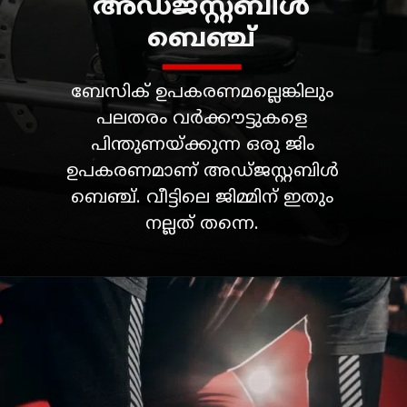
അഡ്ജസ്റ്റബിൾ
ബേസിക് ഉപകരണമല്ലെങ്കിലും
പലതരം വർക്കൗട്ടുകളെ
പിന്തുണയ്ക്കുന്ന ഒരു ജിം
ഉപകരണമാണ് അഡ്ജസ്റ്റബിൾ
ബെഞ്ച്. വീട്ടിലെ ജിമ്മിന് ഇതും