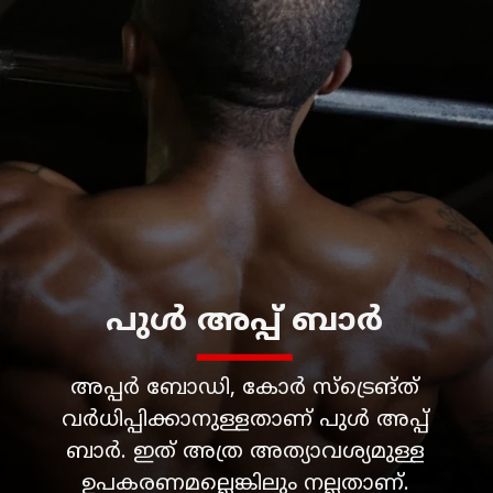
അപ്പർ ബോഡി, കോർ സ്ട്രെങ്ത്
വർധിപ്പിക്കാനുള്ളതാണ് പുൾ അപ്പ്
ബാർ. ഇത് അത്ര അത്യാവശ്യമുള്ള