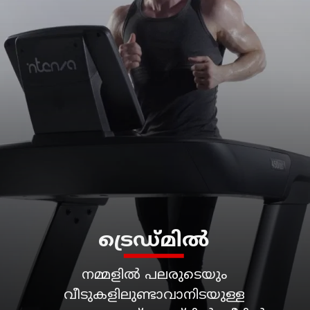
ട്രെഡ്മിൽ
നമ്മളിൽ പലരുടെയും
വീടുകളിലുണ്ടാവാനിടയുള്ള