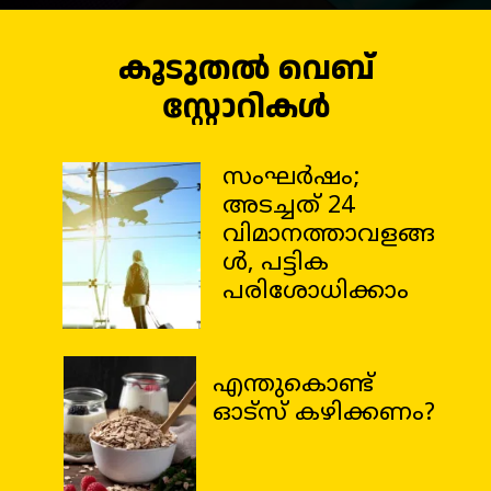
കൂടുതൽ വെബ്
സ്റ്റോറികൾ
സംഘർഷം;
അടച്ചത് 24
വിമാനത്താവളങ്ങ
ൾ, പട്ടിക
പരിശോധിക്കാം
എന്തുകൊണ്ട്
ഓട്സ് കഴിക്കണം?