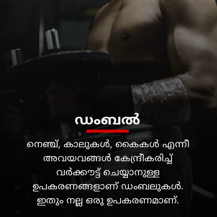
നെഞ്ച്, കാലുകൾ, കൈകൾ എന്നീ
അവയവങ്ങൾ കേന്ദ്രീകരിച്ച്
വർക്കൗട്ട് ചെയ്യാനുള്ള
ഉപകരണങ്ങളാണ് ഡംബലുകൾ.