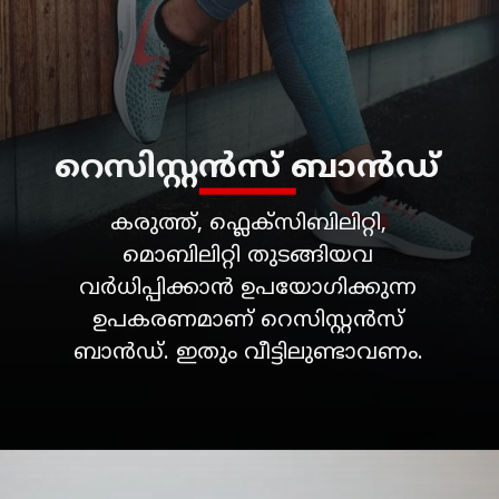
കരുത്ത്, ഫ്ലെക്സിബിലിറ്റി,
മൊബിലിറ്റി തുടങ്ങിയവ
വർധിപ്പിക്കാൻ ഉപയോഗിക്കുന്ന
ഉപകരണമാണ് റെസിസ്റ്റൻസ്