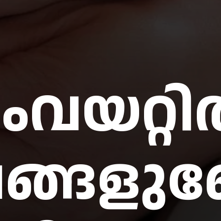
ംവയറ്
ങ്ങളുണ