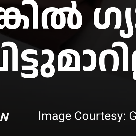
്കിൽ ഗ്യ
ിട്ടുമാറില
Image Courtesy: 
N