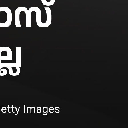
ാസ്
്ല
Getty Images