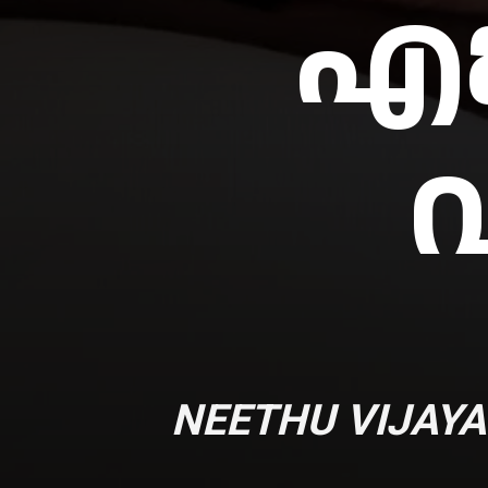
എങ
വ
NEETHU VIJAY
A