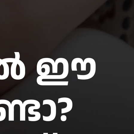
റിൽ ഈ
്ടോ?