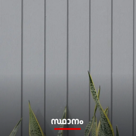
സ്ഥാനം