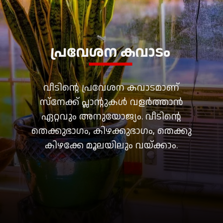
പ്രവേശന കവാടം
വീടിന്റെ പ്രവേശന കവാടമാണ്
സ്നേക്ക് പ്ലാന്റുകൾ വളർത്താൻ
ഏറ്റവും അനുയോജ്യം. വീടിന്റെ
തെക്കുഭാഗം, കിഴക്കുഭാഗം, തെക്കു
കിഴക്കേ മൂലയിലും വയ്ക്കാം.