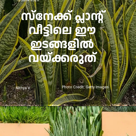
സ്നേക്ക് പ്ലാന്റ്
വീട്ടിലെ ഈ
ഇടങ്ങളിൽ
വയ്ക്കരുത്
Photo Credit: Getty Images
Nithya V