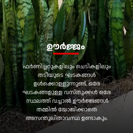
ഊർജ്ജം
ഫർണിച്ചറുകളിലും ചെടികളിലും
തടിയുടെ ഘടകങ്ങൾ
ഉൾക്കൊള്ളുന്നുണ്ട്. ഒരേ
ഘടകങ്ങളുള്ള വസ്തുക്കൾ ഒരേ
സ്ഥലത്ത് വച്ചാൽ ഊർജ്ജങ്ങൾ
തമ്മിൽ യോജിക്കാതെ