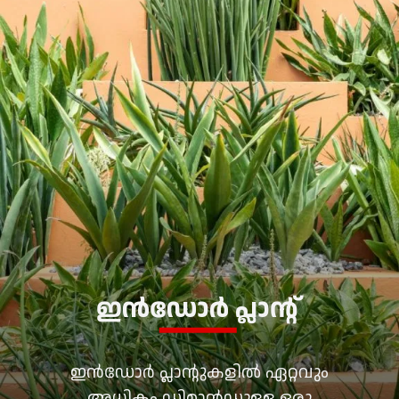
ഇൻഡോർ പ്ലാന്റ്
ഇൻഡോർ പ്ലാന്റുകളിൽ ഏറ്റവും
അധികം ഡിമാൻഡുള്ള ഒരു