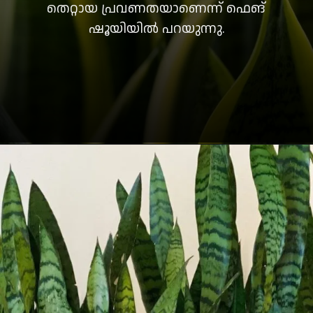
തെറ്റായ പ്രവണതയാണെന്ന് ഫെങ്