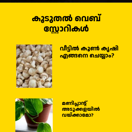
കൂടുതൽ വെബ്
സ്റ്റോറികൾ
വീട്ടിൽ കൂൺ കൃഷി
എങ്ങനെ ചെയ്യാം?
മണിപ്ലാന്റ്
അടുക്കളയിൽ
വയ്ക്കാമോ?