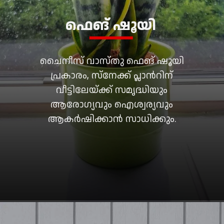
ഫെങ് ഷൂയി
ചൈനീസ് വാസ്തു ഫെങ് ഷൂയി
പ്രകാരം, സ്നേക്ക് പ്ലാന്‍റിന്
വീട്ടിലേയ്ക്ക് സമൃദ്ധിയും
ആരോഗ്യവും ഐശ്വര്യവും