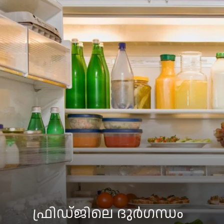
ഫ്രിഡ്ജിലെ ദുർഗന്ധം