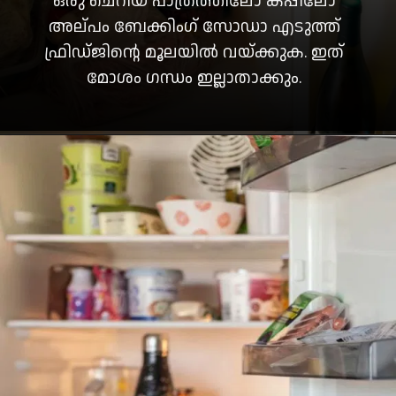
ഒരു ചെറിയ പാത്രത്തിലോ കപ്പിലോ
അല്പം ബേക്കിംഗ് സോഡാ എടുത്ത്
ഫ്രിഡ്ജിന്റെ മൂലയിൽ വയ്ക്കുക. ഇത്
മോശം ഗന്ധം ഇല്ലാതാക്കും.