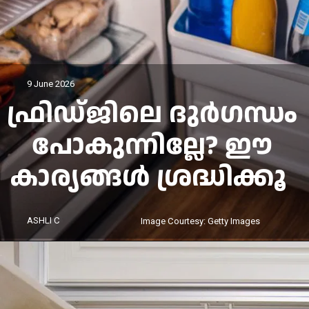
9 June 2026
ഫ്രിഡ്ജിലെ ദുർഗന്ധം
പോകുന്നില്ലേ? ഈ
കാര്യങ്ങൾ ശ്രദ്ധിക്കൂ
ASHLI C
Image Courtesy: Getty Image
s