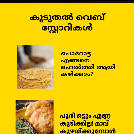
കൂടുതൽ വെബ്
സ്റ്റോറികൾ
പൊറോട്ട
എങ്ങനെ
ഹെൽത്തി ആയി
കഴിക്കാം?
പൂരി ഒട്ടും എണ്ണ
കുടിക്കില്ല! മാവ്
കുഴയ്ക്കുമ്പോൾ