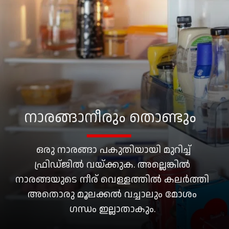
നാരങ്ങാനീരും തൊണ്ടും
ഒരു നാരങ്ങാ പകുതിയായി മുറിച്ച്
ഫ്രിഡ്ജിൽ വയ്ക്കുക. അല്ലെങ്കിൽ
നാരങ്ങയുടെ നീര് വെള്ളത്തിൽ കലർത്തി
അതൊരു മൂലക്കൽ വച്ചാലും മോശം
ഗന്ധം ഇല്ലാതാകും.