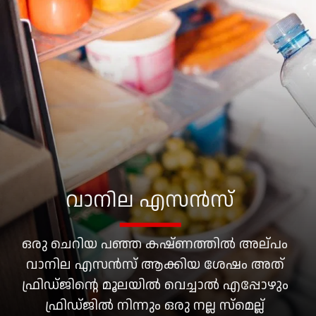
വാനില എസൻസ്
ഒരു ചെറിയ പഞ്ഞ കഷ്ണത്തിൽ അല്പം
വാനില എസൻസ് ആക്കിയ ശേഷം അത്
ഫ്രിഡ്ജിന്റെ മൂലയിൽ വെച്ചാൽ എപ്പോഴും
ഫ്രിഡ്ജിൽ നിന്നും ഒരു നല്ല സ്മെല്ല്