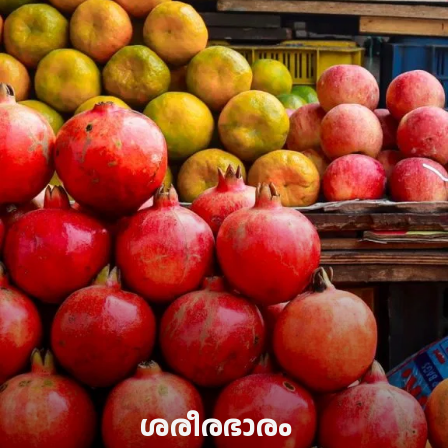
ശരീരഭാരം