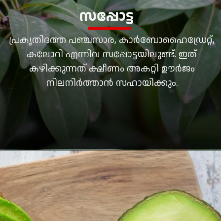
സപ്പോട്ട
പ്രകൃതിദത്ത പഞ്ചസാര, കാര്‍ബോഹൈഡ്രേറ്റ്,
കലോറി എന്നിവ സപ്പോട്ടയിലുണ്ട്. ഇത്
കഴിക്കുന്നത് ക്ഷീണം അകറ്റി ഊര്‍ജം
നിലനിര്‍ത്താന്‍ സഹായിക്കും.