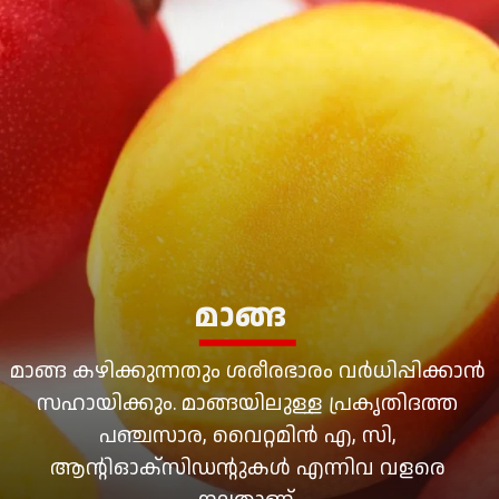
മാങ്ങ
മാങ്ങ കഴിക്കുന്നതും ശരീരഭാരം വര്‍ധിപ്പിക്കാന്‍
സഹായിക്കും. മാങ്ങയിലുള്ള പ്രകൃതിദത്ത
പഞ്ചസാര, വൈറ്റമിന്‍ എ, സി,
ആന്റിഓക്‌സിഡന്റുകള്‍ എന്നിവ വളരെ