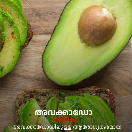
അവക്കാഡോ
അവക്കാഡോയിലുള്ള ആരോഗ്യകരമായ