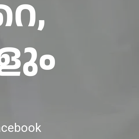
െ,
ളും
Facebook