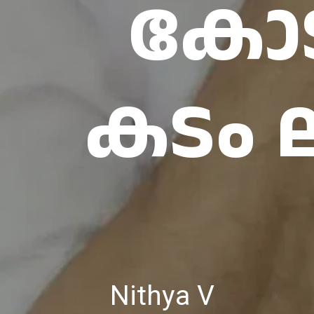
കോട
കടം 
Nithya V