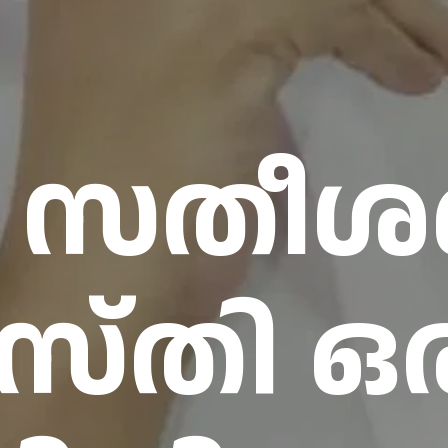
 സതീശന
്തി ഒ