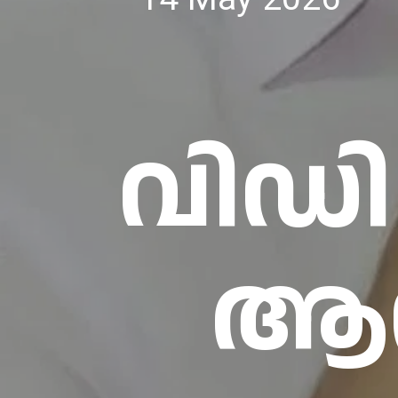
വിഡി
ആസ