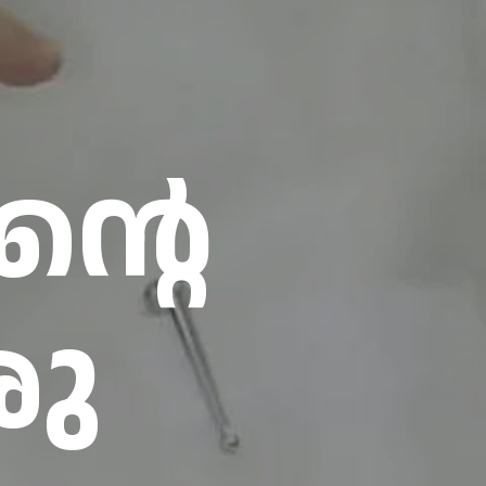
്റെ
രു