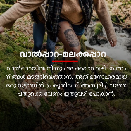
വാല്‍പ്പാറ-മലക്കപ്പാറ
വാല്‍പ്പാറയില്‍ നിന്നും മലക്കപ്പാറ വഴി വേണം
നിങ്ങള്‍ മടങ്ങിയെത്താന്‍, അതിമനോഹരമായ
ഒരു റൂട്ടാണിത്. പ്രകൃതിഭംഗി ആസ്വദിച്ച് വളരെ