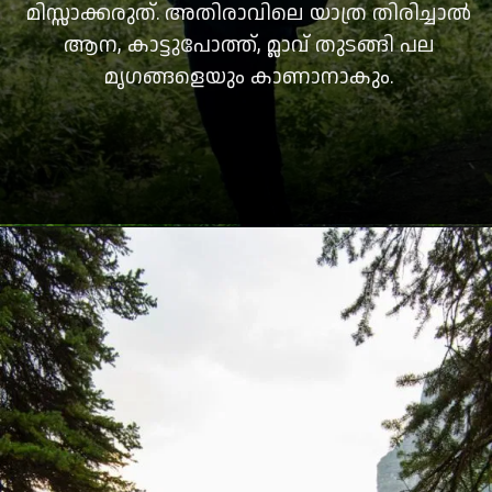
മിസ്സാക്കരുത്. അതിരാവിലെ യാത്ര തിരിച്ചാല്‍
ആന, കാട്ടുപോത്ത്, മ്ലാവ് തുടങ്ങി പല
മൃഗങ്ങളെയും കാണാനാകും.