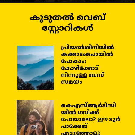
കൂടുതൽ വെബ്
സ്റ്റോറികൾ
പ്രിയദര്‍ശിനിയില്‍
കക്കാടംപൊയില്‍
പോകാം;
കോഴിക്കോട്
നിന്നുള്ള ബസ്
കെഎസ്ആര്‍ടിസി
യില്‍ ഗവിക്ക്
പോയാലോ? ഈ ടൂര്‍
പാക്കേജ്