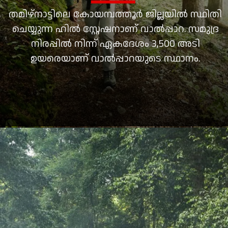
തമിഴ്‌നാട്ടിലെ കോയമ്പത്തൂര്‍ ജില്ലയില്‍ സ്ഥിതി
ചെയ്യുന്ന ഹില്‍ സ്റ്റേഷനാണ് വാല്‍പ്പാറ. സമുദ്ര
നിരപ്പില്‍ നിന്ന് ഏകദേശം 3,500 അടി
ഉയരെയാണ് വാല്‍പ്പാറയുടെ സ്ഥാനം.