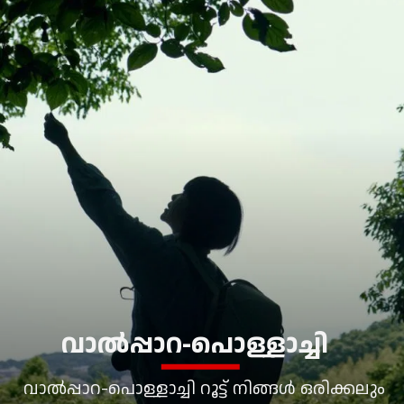
വാല്‍പ്പാറ-പൊള്ളാച്ചി
വാല്‍പ്പാറ-പൊള്ളാച്ചി റൂട്ട് നിങ്ങള്‍ ഒരിക്കലും