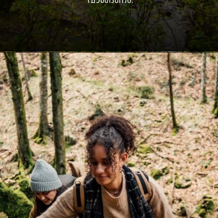
വാങ്ങണം.