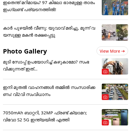
ഇതെന്ത് മറിമായം? 97 കിലോ ഭാരമുള്ള താരം
ഇംഗ്ലണ്ട് പര്യടനത്തില്‍!
കാർ പുഴയിൽ വീണു: യുവാവ് മരിച്ചു, മൂന്ന് വ
യസുള്ള മകൻ രക്ഷപ്പെട്ടു
Photo Gallery
View More
മുടി സോപ്പ് ഉപയോഗിച്ച് കഴുകാമോ? സംഭ
വിക്കുന്നത് ഇത്...
ഇനി മുതൽ വാഹനങ്ങൾ തമ്മിൽ സംസാരിക്ക
ണം! വി2വി സംവിധാനം
7050mAh ബാറ്ററി, 32MP ഫ്രണ്ട് ക്യാമറ;
വിവോ S2 5G ഇന്ത്യയിൽ എത്തി