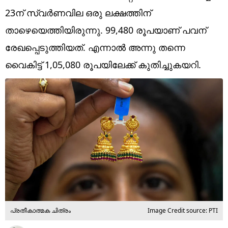
Technology
23ന് സ്വർണവില ഒരു ലക്ഷത്തിന്
Religion
താഴെയെത്തിയിരുന്നു. 99,480 രൂപയാണ് പവന്
രേഖപ്പെടുത്തിയത്. എന്നാൽ അന്നു തന്നെ
Web Story
വൈകിട്ട് 1,05,080 രൂപയിലേക്ക് കുതിച്ചുകയറി.
Photo
Short Videos
പ്രതീകാത്മക ചിത്രം
Image Credit source: PTI