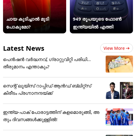
ചായ കുടിച്ചാൽ മുടി
949 രൂപയുടെ ഫോൺ
പോകുമോ?
ഇന്ത്യയിൽ എത്തി
Latest News
View More
പെൻഷൻ വർദ്ധനവ്, ഗ്രാറ്റുവിറ്റി പരിധി...
തീരുമാനം എന്താകും?
സെന്റ് ലൂയിസ് റാപ്പിഡ് ആൻഡ് ബ്ലിറ്റ്സ്
കിരീടം പ്രഗ്നാനന്ദയ്ക്ക്
ഇന്ത്യ-പാക് പോരാട്ടത്തിന് കളമൊരുങ്ങി, അ
തും ദിവസങ്ങള്‍ക്കുള്ളില്‍!