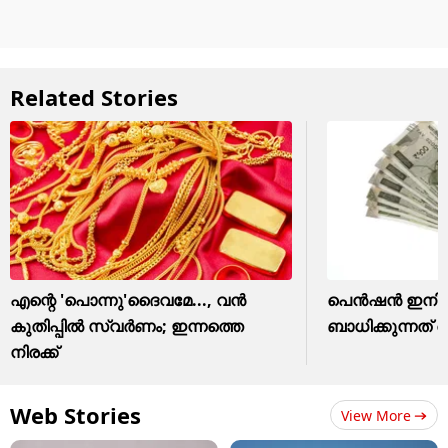
Related Stories
എന്റെ 'പൊന്നു'ദൈവമേ..., വൻ
പെൻഷൻ ഇനി വീട
കുതിപ്പിൽ സ്വർണം; ഇന്നത്തെ
ബാധിക്കുന്നത്
നിരക്ക്
Web Stories
View More