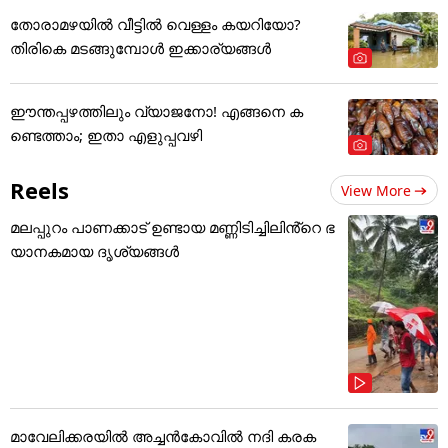
തോരാമഴയിൽ വീട്ടിൽ വെള്ളം കയറിയോ?
തിരികെ മടങ്ങുമ്പോൾ ഇക്കാര്യങ്ങൾ
ഈന്തപ്പഴത്തിലും വ്യാജനോ! എങ്ങനെ ക
ണ്ടെത്താം; ഇതാ എളുപ്പവഴി
Reels
View More
മലപ്പുറം പാണക്കാട് ഉണ്ടായ മണ്ണിടിച്ചിലിൻ്റെ ഭ
യാനകമായ ദൃശ്യങ്ങൾ
മാവേലിക്കരയിൽ അച്ചൻകോവിൽ നദി കരക