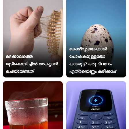
കോഴിമുട്ടയേക്കാൾ
മഴക്കാലത്തെ
പോഷകമുള്ളതോ
മുടിക്കൊഴിച്ചിൽ അകറ്റാൻ
കാടമുട്ട? ഒരു ദിവസം
ചെയ്യേണ്ടത്
എത്രയെണ്ണം കഴിക്കാം?