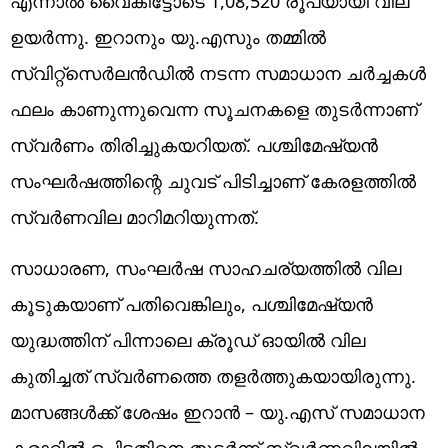
എന്നാൽ വൈകിട്ടോടെ 1,08,520 രൂപയായി വില
ഉയർന്നു. ഇറാനും യു.എസും തമ്മിൽ
സ്വിറ്റ്സെർലൻഡിൽ നടന്ന സമാധാന ചർച്ചകൾ
ഫലം കാണുന്നുവെന്ന സൂചനകളെ തുടർന്നാണ്
സ്വർണം തിരിച്ചുകയറിയത്. പശ്ചിമേഷ്യൻ
സംഘർഷത്തിന്റെ ചുവട് പിടിച്ചാണ് കേരളത്തിൽ
സ്വർണവില മാറിമറിയുന്നത്.
സാധാരണ, സംഘർഷ സാഹചര്യത്തിൽ വില
കൂടുകയാണ് പതിവെങ്കിലും, പശ്ചിമേഷ്യൻ
യുദ്ധത്തിന് പിന്നാലെ ക്രൂഡ് ഓയിൽ വില
കുതിച്ചത് സ്വർണത്തെ തളർത്തുകയായിരുന്നു.
മാസങ്ങൾക്ക് ശേഷം ഇറാൻ – യു.എസ് സമാധാന
കരാറിൽ ഒപ്പിട്ടതിനെ തുടർന്ന് സ്വർണവിലയിൽ