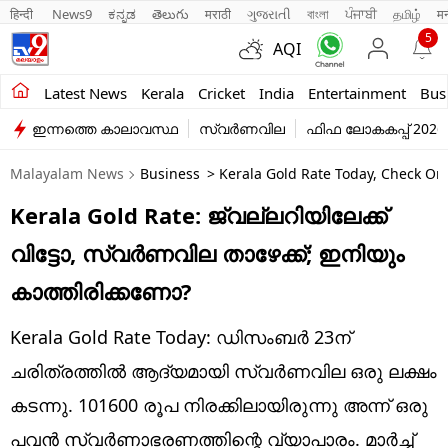
हिन्दी 
News9
ಕನ್ನಡ
తెలుగు
मराठी
ગુજરાતી
বাংলা
ਪੰਜਾਬੀ
தமிழ்
म
5
AQI
Kerala
Latest News
Kerala
Cricket
India
Entertainment
Bus
ഇന്നത്തെ കാലാവസ്ഥ
സ്വർണവില
ഫിഫ ലോകകപ്പ് 2026
India
Malayalam News
Business
> Kerala Gold Rate Today, Check On
Entertainment
Kerala Gold Rate: ജ്വല്ലറിയിലേക്ക്
Business
വിട്ടോ, സ്വർണവില താഴേക്ക്; ഇനിയും
Education
കാത്തിരിക്കണോ?
Sports
Kerala Gold Rate Today: ഡിസംബർ 23ന്
Lifestyle
ചരിത്രത്തിൽ ആദ്യമായി സ്വർണവില ഒരു ലക്ഷം
കടന്നു. 101600 രൂപ നിരക്കിലായിരുന്നു അന്ന് ഒരു
world
പവൻ സ്വർണാഭരണത്തിന്റെ വ്യാപാരം. മാർച്ച്