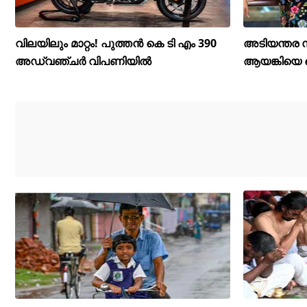
വിലയിലും മാറ്റം! പുത്തൻ കെ ടി എം 390
അടിയന്തര
അഡ്വഞ്ചർ വിപണിയിൽ
ആയങ്കിയെ വ