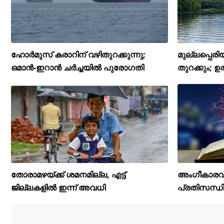
ഹോർമുസ് കരാറിന് വഴിതുറക്കുന്നു;
മുല്ലപ്പെരി
ഒമാൻ-ഇറാൻ ചർച്ചയിൽ പുരോഗതി
തുറക്കും; ഉത്
തോരാമഴയ്ക്ക് ശമനമില്ല, എട്ട്
അംഗീകാരവും
ജില്ലകളിൽ ഇന്ന് അവധി
പ്രതിസന്ധി ഇ