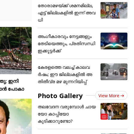
തോരാമഴയ്ക്ക് ശമനമില്ല,
എട്ട് ജില്ലകളിൽ ഇന്ന് അവ
ധി
അംഗീകാരവും നേട്ടങ്ങളും
തേടിയെത്തും, പ്രതിസന്ധി
ഇക്കൂട്ടർക്ക്
കേരളത്തെ വലച്ച് കാലവ
ര്‍ഷം; ഈ ജില്ലകളിൽ അ
്ഞു; ഇനി
തിതീവ്ര മഴ മുന്നറിയിപ്പ്
്കാൻ പോകാ
Photo Gallery
View More
തലവേദന വരുമ്പോൾ ചായ
യോ കാപ്പിയോ
കുടിക്കാറുണ്ടോ?