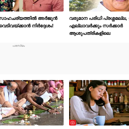
 സാഹചര്യത്തിൽ അർജുൻ
വരുമാന പരിധി പ്രശ്നമല്ല,
െടിവയ്ക്കാൻ നിർദ്ദേശം!
എല്ലാവർക്കും സർക്കാർ
ആശുപത്രികളിലെ