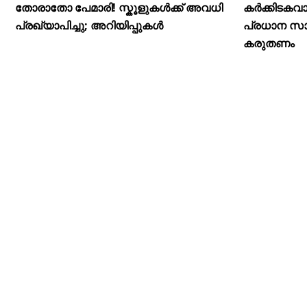
തോരാതോ പേമാരി! സ്കൂളുകൾക്ക് അവധി
കർക്കിടകവാ
പ്രഖ്യാപിച്ചു; അറിയിപ്പുകൾ
പ്രധാന സാ
കരുതണം