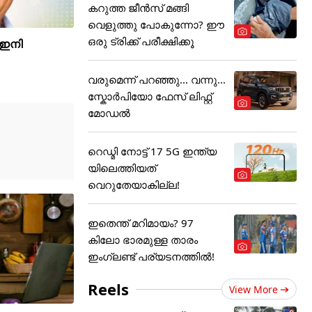
കറുത്ത ജീൻസ് മങ്ങി
വെളുത്തു പോകുന്നോ? ഈ
ഒരു ട്രിക്ക് പരീക്ഷിക്കൂ
 ഇനി
വരുമെന്ന് പറഞ്ഞു... വന്നു...
സ്കോർപിയോ ഫേസ് ലിഫ്റ്റ്
മോഡൽ
റെഡ്മി നോട്ട് 17 5G ഇന്ത്യ
യിലെത്തിയത്
വെറുതേയാകില്ല!
ഇതെന്ത് മറിമായം? 97
കിലോ ഭാരമുള്ള താരം
ഇംഗ്ലണ്ട് പര്യടനത്തില്‍!
Reels
View More