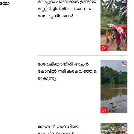
മലപ്പുറം പാണക്കാട് ഉണ്ടായ
യയോ
മണ്ണിടിച്ചിലിൻ്റെ ഭയാനക
മായ ദൃശ്യങ്ങൾ
മാവേലിക്കരയിൽ അച്ചൻ
കോവിൽ നദി കരകവിഞ്ഞ് ഒ
ഴുകുന്നു
രാഹുൽ ഗാന്ധിയെ
പോലീസ് അറസ്റ്റ്