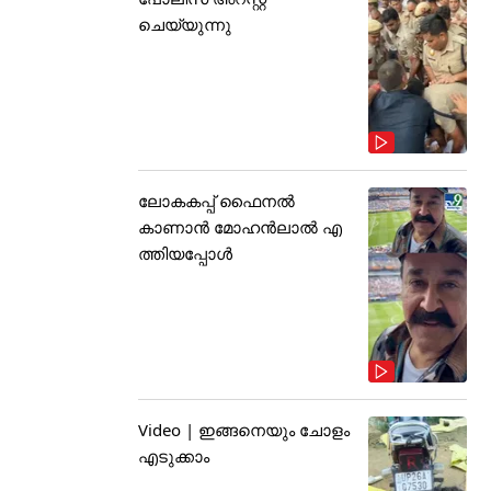
ചെയ്യുന്നു
ലോകകപ്പ് ഫൈനൽ
കാണാൻ മോഹൻലാൽ എ
ത്തിയപ്പോൾ
Video | ഇങ്ങനെയും ചോളം
എടുക്കാം