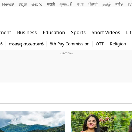
News9
ಕನ್ನಡ
తెలుగు
मराठी
ગુજરાતી
বাংলা
ਪੰਜਾਬੀ
தமிழ்
मनी9
TV
Lifestyle
Religion
nment
Business
Education
Sports
Short Videos
Li
world
Web Stor
26
സഞ്ജു സാംസൺ
8th Pay Commission
OTT
Religion
Technology
Photo