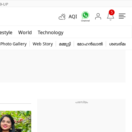
9-UP
5
AQI
Short Videos
festyle
World
Technology
y
Photo Gallery
Web Story
മമ്മൂട്ടി
മോഹൻലാൽ
ശബരിമല