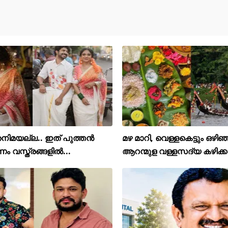
നിമയല്ല.. ഇത് പുത്തൻ
മഴ മാറി, വെള്ളകെട്ടും ഒഴിഞ
ം വസ്ത്രങ്ങളിൽ...
ആറന്മുള വള്ളസദ്യ കഴിക