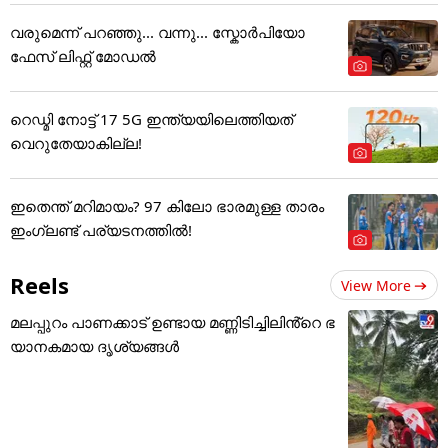
വരുമെന്ന് പറഞ്ഞു... വന്നു... സ്കോർപിയോ
ഫേസ് ലിഫ്റ്റ് മോഡൽ
റെഡ്മി നോട്ട് 17 5G ഇന്ത്യയിലെത്തിയത്
വെറുതേയാകില്ല!
ഇതെന്ത് മറിമായം? 97 കിലോ ഭാരമുള്ള താരം
ഇംഗ്ലണ്ട് പര്യടനത്തില്‍!
Reels
View More
മലപ്പുറം പാണക്കാട് ഉണ്ടായ മണ്ണിടിച്ചിലിൻ്റെ ഭ
യാനകമായ ദൃശ്യങ്ങൾ