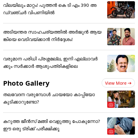
വിലയിലും മാറ്റം! പുത്തൻ കെ ടി എം 390 അ
ഡ്വഞ്ചർ വിപണിയിൽ
അടിയന്തര സാഹചര്യത്തിൽ അർജുൻ ആയ
ങ്കിയെ വെടിവയ്ക്കാൻ നിർദ്ദേശം!
വരുമാന പരിധി പ്രശ്നമല്ല, ഇനി എല്ലാവർ
ക്കും സർക്കാർ ആശുപത്രികളിലെ
Photo Gallery
View More
തലവേദന വരുമ്പോൾ ചായയോ കാപ്പിയോ
കുടിക്കാറുണ്ടോ?
കറുത്ത ജീൻസ് മങ്ങി വെളുത്തു പോകുന്നോ?
ഈ ഒരു ട്രിക്ക് പരീക്ഷിക്കൂ