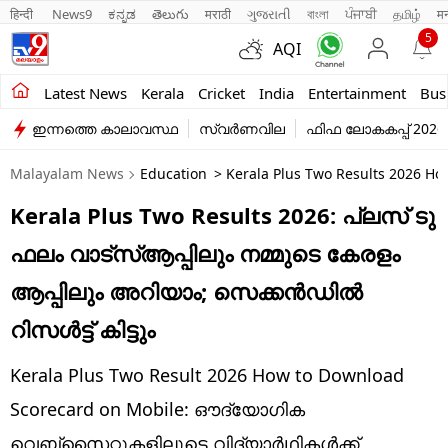
हिन्दी 
News9
ಕನ್ನಡ
తెలుగు
मराठी
ગુજરાતી
বাংলা
ਪੰਜਾਬੀ
தமிழ்
म
5
AQI
Kerala
Latest News
Kerala
Cricket
India
Entertainment
Bus
ഇന്നത്തെ കാലാവസ്ഥ
സ്വർണവില
ഫിഫ ലോകകപ്പ് 2026
India
Malayalam News
Education
> Kerala Plus Two Results 2026 
Entertainment
Kerala Plus Two Results 2026: പ്ലസ് ടു
Business
ഫലം വാട്‌സ്ആപ്പിലും നമ്മുടെ കേരളം
Education
ആപ്പിലും അറിയാം; സെക്കന്‍ഡില്‍
Sports
റിസള്‍ട്ട് കിട്ടും
Lifestyle
Kerala Plus Two Result 2026 How to Download
world
Scorecard on Mobile: ഔദ്യോഗിക
വെബ്സൈറ്റുകളിലൂടെ വിദ്യാര്‍ഥികള്‍ക്ക്