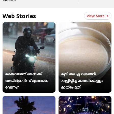
Web Stories
View More
മഴക്കാലത്ത് ബൈക്ക്
മുടി തഴച്ചു വളരാൻ
മെയിന്റനൻസ് എങ്ങനെ
പുളിപ്പിച്ച കഞ്ഞിവെള്ളം
വേണം?
മാത്രം മതി