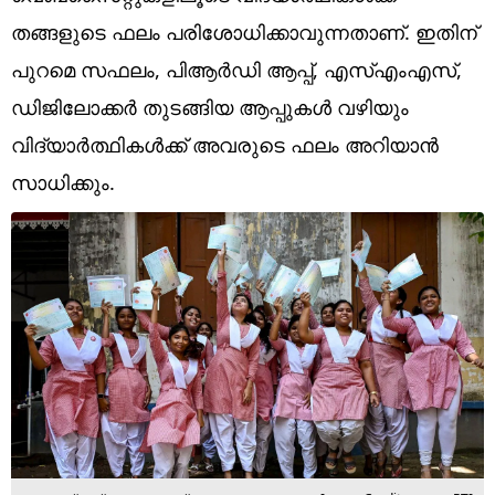
Technology
തങ്ങളുടെ ഫലം പരിശോധിക്കാവുന്നതാണ്. ഇതിന്
Religion
പുറമെ സഫലം, പിആര്‍ഡി ആപ്പ്, എസ്എംഎസ്,
ഡിജിലോക്കര്‍ തുടങ്ങിയ ആപ്പുകള്‍ വഴിയും
Web Story
വിദ്യാര്‍ത്ഥികള്‍ക്ക് അവരുടെ ഫലം അറിയാന്‍
Photo
സാധിക്കും.
Short Videos