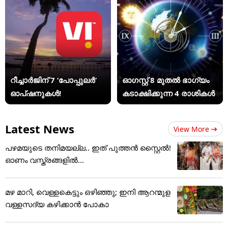
റീച്ചാർജിന് 7 ‘പോപ്പുലർ’
ഓഗസ്റ്റ് 8 മുതൽ ഭാഗ്യം
ഓപ്ഷനുകൾ!
കടാക്ഷിക്കുന്ന 4 രാശികൾ
Latest News
View More
പഴമയുടെ തനിമയല്ല.. ഇത് പുത്തൻ സ്റ്റൈൽ!
ഓണം വസ്ത്രങ്ങളിൽ...
മഴ മാറി, വെള്ളകെട്ടും ഒഴിഞ്ഞു; ഇനി ആറന്മുള
വള്ളസദ്യ കഴിക്കാൻ പോകാ