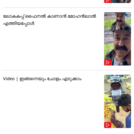
ലോകകപ്പ് ഫൈനൽ കാണാൻ മോഹൻലാൽ
എത്തിയപ്പോൾ
Video | ഇങ്ങനെയും ചോളം എടുക്കാം