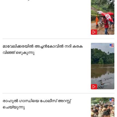
മാവേലിക്കരയിൽ അച്ചൻകോവിൽ നദി കരക
വിഞ്ഞ് ഒഴുകുന്നു
രാഹുൽ ഗാന്ധിയെ പോലീസ് അറസ്റ്റ്
ചെയ്യുന്നു