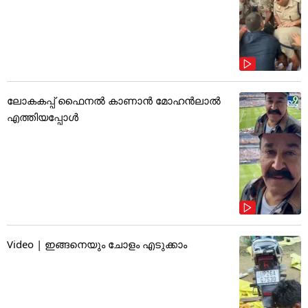
ലോകകപ്പ് ഫൈനൽ കാണാൻ മോഹൻലാൽ
എത്തിയപ്പോൾ
Video | ഇങ്ങനെയും ചോളം എടുക്കാം