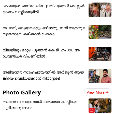
പഴമയുടെ തനിമയല്ല.. ഇത് പുത്തൻ സ്റ്റൈൽ!
ഓണം വസ്ത്രങ്ങളിൽ...
മഴ മാറി, വെള്ളകെട്ടും ഒഴിഞ്ഞു; ഇനി ആറന്മുള
വള്ളസദ്യ കഴിക്കാൻ പോകാ
വിലയിലും മാറ്റം! പുത്തൻ കെ ടി എം 390 അ
ഡ്വഞ്ചർ വിപണിയിൽ
അടിയന്തര സാഹചര്യത്തിൽ അർജുൻ ആയ
ങ്കിയെ വെടിവയ്ക്കാൻ നിർദ്ദേശം!
Photo Gallery
View More
തലവേദന വരുമ്പോൾ ചായയോ കാപ്പിയോ
കുടിക്കാറുണ്ടോ?