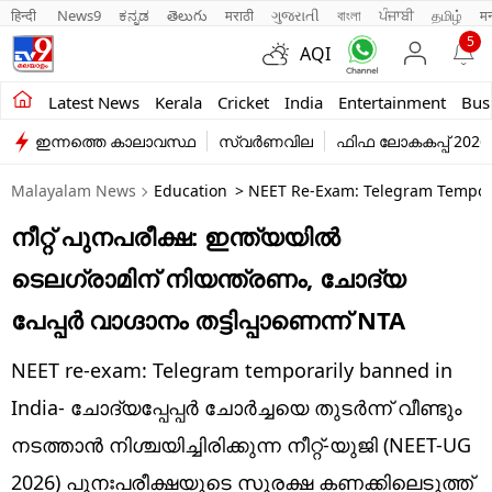
हिन्दी 
News9
ಕನ್ನಡ
తెలుగు
मराठी
ગુજરાતી
বাংলা
ਪੰਜਾਬੀ
தமிழ்
म
5
AQI
Kerala
Latest News
Kerala
Cricket
India
Entertainment
Bus
ഇന്നത്തെ കാലാവസ്ഥ
സ്വർണവില
ഫിഫ ലോകകപ്പ് 2026
India
Malayalam News
Education
> NEET Re-Exam: Telegram Temporar
Entertainment
നീറ്റ് പുനപരീക്ഷ: ഇന്ത്യയിൽ
Business
ടെലഗ്രാമിന് നിയന്ത്രണം, ചോദ്യ
Education
പേപ്പർ വാഗ്ദാനം തട്ടിപ്പാണെന്ന് NTA
Sports
NEET re-exam: Telegram temporarily banned in
Lifestyle
India- ചോദ്യപ്പേപ്പർ ചോർച്ചയെ തുടർന്ന് വീണ്ടും
നടത്താൻ നിശ്ചയിച്ചിരിക്കുന്ന നീറ്റ്-യുജി (NEET-UG
world
2026) പുനഃപരീക്ഷയുടെ സുരക്ഷ കണക്കിലെടുത്ത്