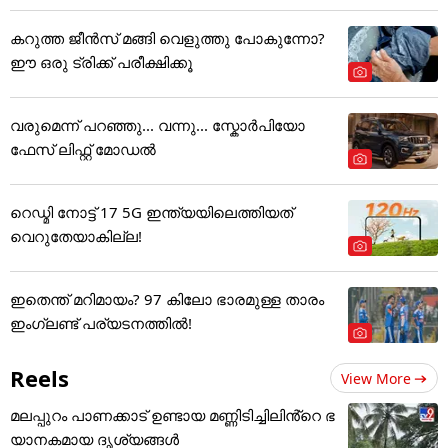
കറുത്ത ജീൻസ് മങ്ങി വെളുത്തു പോകുന്നോ?
ഈ ഒരു ട്രിക്ക് പരീക്ഷിക്കൂ
വരുമെന്ന് പറഞ്ഞു... വന്നു... സ്കോർപിയോ
ഫേസ് ലിഫ്റ്റ് മോഡൽ
റെഡ്മി നോട്ട് 17 5G ഇന്ത്യയിലെത്തിയത്
വെറുതേയാകില്ല!
ഇതെന്ത് മറിമായം? 97 കിലോ ഭാരമുള്ള താരം
ഇംഗ്ലണ്ട് പര്യടനത്തില്‍!
Reels
View More
മലപ്പുറം പാണക്കാട് ഉണ്ടായ മണ്ണിടിച്ചിലിൻ്റെ ഭ
യാനകമായ ദൃശ്യങ്ങൾ