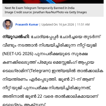
Neet Re Exam Telegram Temporarily Banned In India
Image Credit source: Jonathan Raa/NurPhoto via Getty Images
Prasanth Kumar
|
Updated On:
16 Jun 2026 | 11:51 AM
ന്യൂഡൽഹി:
ചോദ്യപ്പേപ്പർ ചോർച്ചയെ തുടർന്ന്
വീണ്ടും നടത്താൻ നിശ്ചയിച്ചിരിക്കുന്ന നീറ്റ്-യുജി
(NEET-UG 2026) പുനഃപരീക്ഷയുടെ സുരക്ഷ
കണക്കിലെടുത്ത് പ്രമുഖ മെസ്സേജിംഗ് ആപ്പായ
ടെലഗ്രാമിന് (Telegram) ഇന്ത്യയിൽ താൽക്കാലിക
നിയന്ത്രണം ഏർപ്പെടുത്തി. ജൂൺ 21-ന് ആണ്
നീറ്റ്-യുജി പുനഃപരീക്ഷ നിശ്ചയിച്ചിരിക്കുന്നത്,
അ‌തിനാൽ ജൂൺ 22 വരെ താൽക്കാലികമായാണ്
ടെലഗ്രാം ആക്‌സസ്