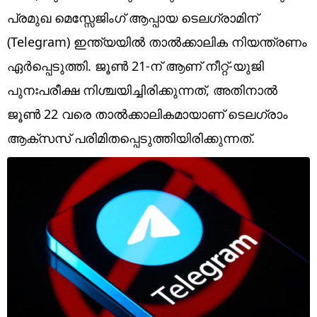
Technology
പ്രമുഖ മെസ്സേജിംഗ് ആപ്പായ ടെലഗ്രാമിന്
Religion
(Telegram) ഇന്ത്യയിൽ താൽക്കാലിക നിയന്ത്രണം
ഏർപ്പെടുത്തി. ജൂൺ 21-ന് ആണ് നീറ്റ്-യുജി
Web Story
പുനഃപരീക്ഷ നിശ്ചയിച്ചിരിക്കുന്നത്, അ‌തിനാൽ
Photo
ജൂൺ 22 വരെ താൽക്കാലികമായാണ് ടെലഗ്രാം
Short Videos
ആക്‌സസ് പരിമിതപ്പെടുത്തിയിരിക്കുന്നത്.