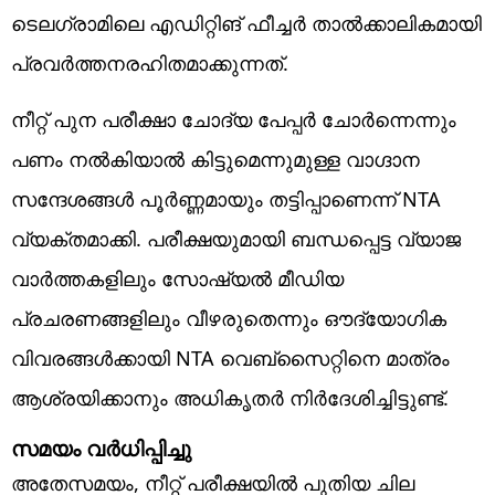
ടെലഗ്രാമിലെ എഡിറ്റിങ് ഫീച്ചർ താൽക്കാലികമായി
പ്രവർത്തനരഹിതമാക്കുന്നത്.
നീറ്റ് പുന പരീക്ഷാ ചോദ്യ പേപ്പർ ചോർന്നെന്നും
പണം നൽകിയാൽ കിട്ടുമെന്നുമുള്ള വാഗ്ദാന
സന്ദേശങ്ങൾ പൂർണ്ണമായും തട്ടിപ്പാണെന്ന് NTA
വ്യക്തമാക്കി. പരീക്ഷയുമായി ബന്ധപ്പെട്ട വ്യാജ
വാർത്തകളിലും സോഷ്യൽ മീഡിയ
പ്രചരണങ്ങളിലും വീഴരുതെന്നും ഔദ്യോഗിക
വിവരങ്ങൾക്കായി NTA വെബ്‌സൈറ്റിനെ മാത്രം
ആശ്രയിക്കാനും അ‌ധികൃതർ നിർദേശിച്ചിട്ടുണ്ട്.
സമയം വർധിപ്പിച്ചു
അ‌തേസമയം, നീറ്റ് പരീക്ഷയിൽ പുതിയ ചില