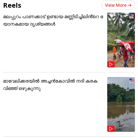
Reels
View More
മലപ്പുറം പാണക്കാട് ഉണ്ടായ മണ്ണിടിച്ചിലിൻ്റെ ഭ
യാനകമായ ദൃശ്യങ്ങൾ
മാവേലിക്കരയിൽ അച്ചൻകോവിൽ നദി കരക
വിഞ്ഞ് ഒഴുകുന്നു