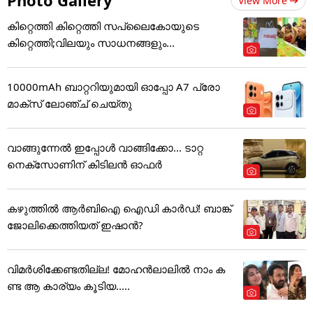
View More
കിറ്റെത്തി കിറ്റെത്തി സപ്ലൈകോയുടെ
കിറ്റെത്തി;വിലയും സാധനങ്ങളും...
10000mAh ബാറ്ററിയുമായി ഓപ്പോ A7 പ്രോ
മാക്സ് ലോഞ്ച് ചെയ്തു
വാങ്ങുന്നേൽ ഇപ്പോൾ വാങ്ങിക്കോ... ടാറ്റ
നെക്സോണിന് കിടിലൻ ഓഫർ
കഴുത്തില്‍ ആര്‍ബിഐ ഐഡി കാര്‍ഡ്! ബാങ്ക്
ജോലിക്കെത്തിയത് ഇഷാന്‍?
വിമർശിക്കേണ്ടതില്ല! മോഹൻലാലിൽ നാം ക
ണ്ട ആ കാര്യം കൂടിയ.....