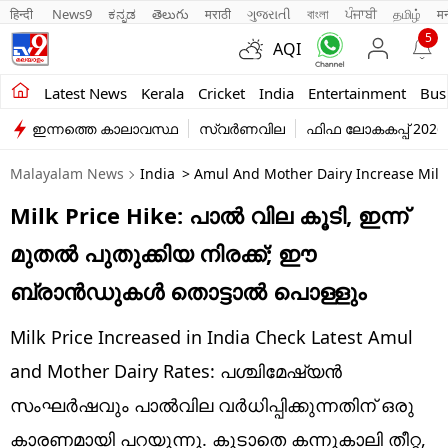
हिन्दी 
News9
ಕನ್ನಡ
తెలుగు
मराठी
ગુજરાતી
বাংলা
ਪੰਜਾਬੀ
தமிழ்
म
5
AQI
Kerala
Latest News
Kerala
Cricket
India
Entertainment
Bus
ഇന്നത്തെ കാലാവസ്ഥ
സ്വർണവില
ഫിഫ ലോകകപ്പ് 2026
India
Malayalam News
India
> Amul And Mother Dairy Increase Milk
Entertainment
Milk Price Hike: പാല്‍ വില കൂടി, ഇന്ന്
Business
മുതല്‍ പുതുക്കിയ നിരക്ക്; ഈ
Education
ബ്രാന്‍ഡുകള്‍ തൊട്ടാല്‍ പൊള്ളും
Sports
Milk Price Increased in India Check Latest Amul
Lifestyle
and Mother Dairy Rates: പശ്ചിമേഷ്യന്‍
സംഘര്‍ഷവും പാല്‍വില വര്‍ധിപ്പിക്കുന്നതിന് ഒരു
world
കാരണമായി പറയുന്നു. കൂടാതെ കന്നുകാലി തീറ്റ,