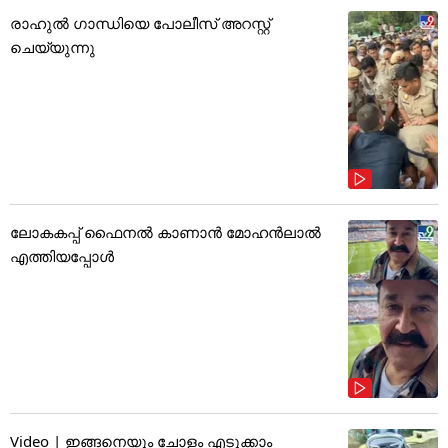
രാഹുൽ ഗാന്ധിയെ പോലീസ് അറസ്റ്റ്
ചെയ്യുന്നു
ലോകകപ്പ് ഫൈനൽ കാണാൻ മോഹൻലാൽ
എത്തിയപ്പോൾ
Video | ഇങ്ങനെയും ചോളം എടുക്കാം