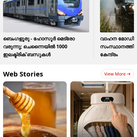
ബെംഗളൂരു - ഹോസൂർ മെട്രോ
വാഹന മോഡിഫ
വരുന്നു; ചെന്നൈയിൽ 1000
സംസ്ഥാനത്തിന്
ഇലക്ട്രിക് ബസുകൾ
കേന്ദ്രം
Web Stories
View More