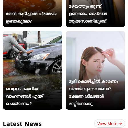
മഴയത്തും തുണി
തേൻ കുടിച്ചാൽ പ്രമേഹം
ഉണക്കാം, ഓപ്ഷൻ
ഉണ്ടാകുമോ?
ആമസോണിലുണ്ട്!
മുടി കൊഴിച്ചിൽ കാരണം
വെള്ളം കയറിയ
വിഷമിക്കുകയാണോ?
വാഹനങ്ങൾ എന്ത്
ഭക്ഷണ ശീലങ്ങൾ
ചെയ്യണം ?
മാറ്റിനോക്കൂ
Latest News
View More