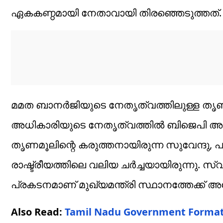
ഏകകണ്ഠമായി നേതാവായി തിരഞ്ഞെടുത്തത്.
മമത ബാനർജിയുടെ നേതൃത്വത്തിലുള്ള തൃണ
അധികാരിയുടെ നേതൃത്വത്തിൽ ബിജെപി അധിക
തൃണമൂലിന്റെ കരുത്തനായിരുന്ന സുവേന്ദു, പ
രാഷ്ട്രീയത്തിലെ വലിയ ചർച്ചയായിരുന്നു. സ്വ
പ്രകടനമാണ് മുഖ്യമന്ത്രി സ്ഥാനത്തേക്ക് അദ്
Also Read:
Tamil Nadu Government Formati