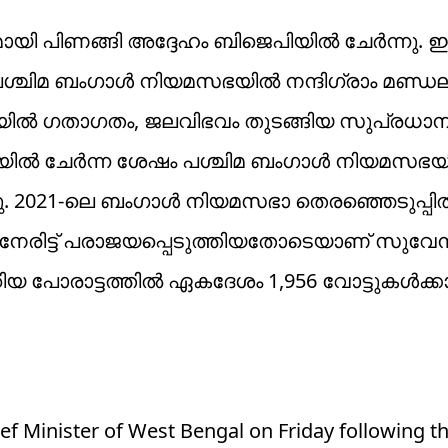
 പിണങ്ങി അദ്ദേഹം ബിജെപിയിൽ ചേർന്നു. 
. പശ്ചിമ ബംഗാൾ നിയമസഭയിൽ നന്ദിഗ്രാം മണ്ഡ
രിസഭയിൽ ഗതാഗതം, ജലവിഭവം തുടങ്ങിയ സുപ്രധാ
ിജെപിയിൽ ചേർന്ന ശേഷം പശ്ചിമ ബംഗാൾ നിയമസഭ
്ചു. 2021-ലെ ബംഗാൾ നിയമസഭാ തെരഞ്ഞെടുപ്പി
 നേരിട്ട് പരാജയപ്പെടുത്തിയതോടെയാണ് സുവേന്
യ പോരാട്ടത്തിൽ ഏകദേശം 1,956 വോട്ടുകൾക്കാ
f Minister of West Bengal on Friday following th