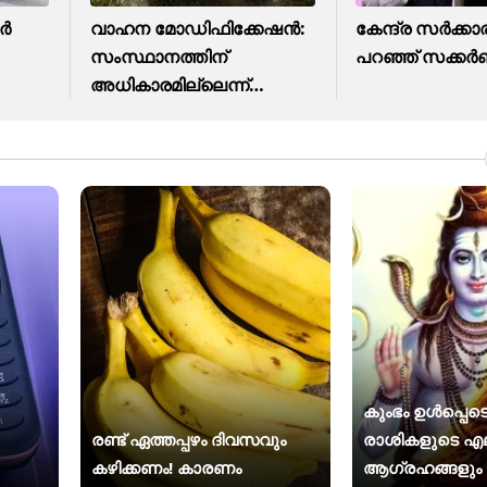
ർ
വാഹന മോഡിഫിക്കേഷൻ:
കേന്ദ്ര സർക്കാര
സംസ്ഥാനത്തിന്
പറഞ്ഞ് സക്കർ
അ‌ധികാരമില്ലെന്ന്
കേന്ദ്രം
കുംഭം ഉൾപ്പെടെ
രണ്ട് ഏത്തപ്പഴം ദിവസവും
രാശികളുടെ എ
കഴിക്കണം! കാരണം
ആഗ്രഹങ്ങളു