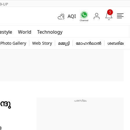
9-UP
5
AQI
Short Videos
festyle
World
Technology
y
Photo Gallery
Web Story
മമ്മൂട്ടി
മോഹൻലാൽ
ശബരിമല
്ദു
ള