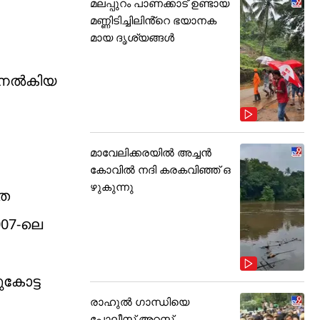
മലപ്പുറം പാണക്കാട് ഉണ്ടായ
മണ്ണിടിച്ചിലിൻ്റെ ഭയാനക
മായ ദൃശ്യങ്ങൾ
് നൽകിയ
മാവേലിക്കരയിൽ അച്ചൻ
കോവിൽ നദി കരകവിഞ്ഞ് ഒ
ഴുകുന്നു
മത
007-ലെ
കോട്ട
രാഹുൽ ഗാന്ധിയെ
പോലീസ് അറസ്റ്റ്