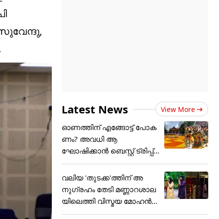
പി
ുവേന്ദു,
.
Latest News
View More
ഓണത്തിന് എങ്ങോട്ട് പോക
ണം? അവധി ആ
ഘോഷിക്കാൻ ബെസ്റ്റ് ട്രിപ്പ്
പ്ലാൻ
വലിയ 'തുടക്ക'ത്തിന് അ
നുഗ്രഹം തേടി മണ്ണാറശാല
യിലെത്തി വിസ്മയ മോഹൻ
ലാ