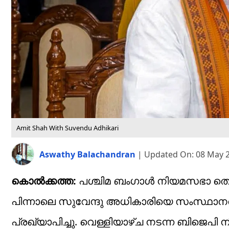
Amit Shah With Suvendu Adhikari
Aswathy Balachandran
|
Updated On:
08 May 
കൊൽക്കത്ത:
പശ്ചിമ ബംഗാൾ നിയമസഭാ തെരഞ
പിന്നാലെ സുവേന്ദു അധികാരിയെ സംസ്ഥാനത
പ്രഖ്യാപിച്ചു. വെള്ളിയാഴ്ച നടന്ന ബിജെപ