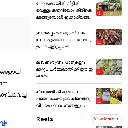
തോരാമഴയിൽ വീട്ടിൽ
വെള്ളം കയറിയോ? തിരികെ
മടങ്ങുമ്പോൾ ഇക്കാര്യങ്ങ
ൾ
ഈന്തപ്പഴത്തിലും വ്യാജ
നോ! എങ്ങനെ കണ്ടെത്താം;
ഇതാ എളുപ്പവഴി
മുഖക്കുരുവും പാടുകളും
മാറും, ചർമ്മകാന്തിക്ക് ഈ ഇ
ങ്ങളായി
ല മതി!
ഥാന
കിറ്റെത്തി കിറ്റെത്തി സ
ാഴ്ചവെച്ച
പ്ലൈകോയുടെ കിറ്റെത്തി;
വിലയും സാധനങ്ങളും...
Reels
View More
്പം