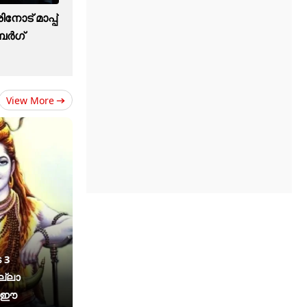
ിനോട് മാപ്പ്
ബർഗ്
View More
 3
ല്ലാ
ം ഈ