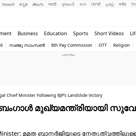
News9
ಕನ್ನಡ
తెలుగు
मराठी
ગુજરાતી
বাংলা
ਪੰਜਾਬੀ
தமிழ்
मनी9
TV
Lifestyle
Religion
nment
Business
Education
Sports
Short Videos
Li
world
Web Stor
26
സഞ്ജു സാംസൺ
8th Pay Commission
OTT
Religion
Technology
Photo
 Chief Minister Following BJP’s Landslide Victory
മ ബംഗാൾ മുഖ്യമന്ത്രിയായി സുവേന
f Minister: മമത ബാനർജിയുടെ നേതൃത്വത്തിലുള്