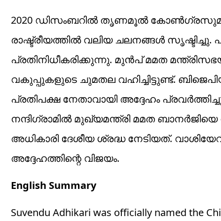
2020 ഡിസംബറിൽ തൃണമൂൽ കോൺഗ്രസുമായി
രാഷ്ട്രീയത്തിൽ വലിയ ചലനങ്ങൾ സൃഷ്ടിച്ചു
പ്രതിനിധീകരിക്കുന്നു. മുൻപ് മമത മന്ത്
വകുപ്പുകളുടെ ചുമതല വഹിച്ചിട്ടുണ്ട്. ബ
പ്രതിപക്ഷ നേതാവായി അദ്ദേഹം പ്രവർത്തിച
നന്ദിഗ്രാമിൽ മുഖ്യമന്ത്രി മമത ബാനർജിയെ
അധികാരി ദേശീയ ശ്രദ്ധ നേടിയത്. വാശിയേറി
അദ്ദേഹത്തിന്റെ വിജയം.
English Summary
Suvendu Adhikari was officially named the Chie