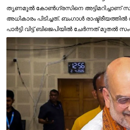
തൃണമൂൽ കോൺഗ്രസിനെ അട്ടിമറിച്ചാണ് സു
അധികാരം പിടിച്ചത്. ബംഗാൾ രാഷ്ട്രീയത്തിൽ
പാർട്ടി വിട്ട് ബിജെപിയിൽ ചേർന്നത് മുതൽ സ