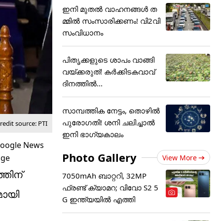
ഇനി മുതൽ വാഹനങ്ങൾ ത
മ്മിൽ സംസാരിക്കണം! വി2വി
സംവിധാനം
പിതൃക്കളുടെ ശാപം വാങ്ങി
വയ്ക്കരുത്! കർക്കിടകവാവ്
ദിനത്തിൽ...
സാമ്പത്തിക നേട്ടം, തൊഴിൽ
പുരോഗതി! ശനി ചലിച്ചാൽ
edit source: PTI
ഇനി ഭാഗ്യകാലം
Photo Gallery
View More
തിന്
7050mAh ബാറ്ററി, 32MP
ഫ്രണ്ട് ക്യാമറ; വിവോ S2 5
മായി
G ഇന്ത്യയിൽ എത്തി