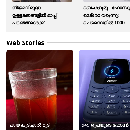
നിയമവിരുദ്ധ
ബെംഗളൂരു - ഹോസൂ
ഉള്ളടക്കങ്ങളിൽ മാപ്പ്
മെട്രോ വരുന്നു;
പറഞ്ഞ് മാർക്ക്
ചെന്നൈയിൽ 1000
സക്കർബർഗ്
ഇലക്ട്രിക് ബസുകൾ
Web Stories
ചായ കുടിച്ചാൽ മുടി
949 രൂപയുടെ ഫോൺ