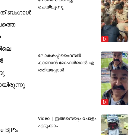
ചെയ്യുന്നു
ഇത് ബംഗാൾ
ലത്തെ
ന
യിലെ
ലോകകപ്പ് ഫൈനൽ
ൽ
കാണാൻ മോഹൻലാൽ എ
ത്തിയപ്പോൾ
ദു
യിരുന്നു
Video | ഇങ്ങനെയും ചോളം
എടുക്കാം
e BJP’s