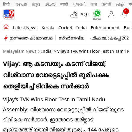
हिन्दी 
News9
ಕನ್ನಡ
తెలుగు
मराठी
ગુજરાતી
বাংলা
ਪੰਜਾਬੀ
தமிழ்
म
5
AQI
Kerala
Latest News
Kerala
Cricket
India
Entertainment
Bus
ഇന്നത്തെ കാലാവസ്ഥ
സ്വർണവില
ഫിഫ ലോകകപ്പ് 2026
India
Malayalam News
India
> Vijay’s TVK Wins Floor Test In Tamil N
Entertainment
Vijay: ആ കടമ്പയും കടന്ന് വിജയ്,
Business
വിശ്വാസ വോട്ടെടുപ്പിൽ ഭൂരിപക്ഷം
Education
തെളിയിച്ച് ടിവികെ സർക്കാർ
Sports
Vijay’s TVK Wins Floor Test in Tamil Nadu
Lifestyle
Assembly: വിശ്വാസ വോട്ടെടുപ്പിൽ വിജയിയുടെ
ടിവികെ സർക്കാർ. ഇതോടെ തമിഴ്നാട്
world
മുഖ്യമന്ത്രിയായി വിജയ് തുടരും. 144 പേരുടെ