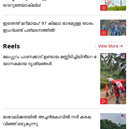
വെറുതേയാകില്ല!
ഇതെന്ത് മറിമായം? 97 കിലോ ഭാരമുള്ള താരം
ഇംഗ്ലണ്ട് പര്യടനത്തില്‍!
Reels
View More
മലപ്പുറം പാണക്കാട് ഉണ്ടായ മണ്ണിടിച്ചിലിൻ്റെ ഭ
യാനകമായ ദൃശ്യങ്ങൾ
മാവേലിക്കരയിൽ അച്ചൻകോവിൽ നദി കരക
വിഞ്ഞ് ഒഴുകുന്നു