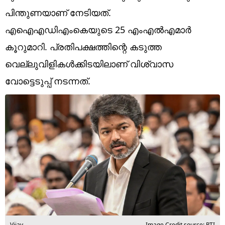
Technology
പിന്തുണയാണ് നേടിയത്.
Religion
എഐഎഡിഎംകെയുടെ 25 എംഎൽഎമാർ
കൂറുമാറി. പ്രതിപക്ഷത്തിന്റെ കടുത്ത
Web Story
വെല്ലുവിളികൾക്കിടയിലാണ് വിശ്വാസ
Photo
വോട്ടെടുപ്പ് നടന്നത്.
Short Videos
Vijay
Image Credit source: PTI