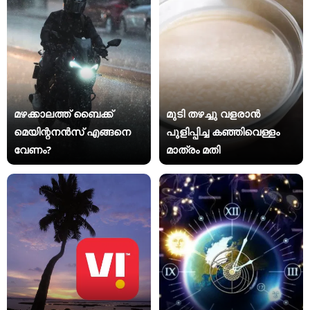
മഴക്കാലത്ത് ബൈക്ക്
മുടി തഴച്ചു വളരാൻ
മെയിന്റനൻസ് എങ്ങനെ
പുളിപ്പിച്ച കഞ്ഞിവെള്ളം
വേണം?
മാത്രം മതി