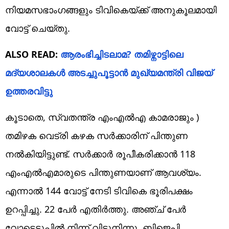
നിയമസഭാംഗങ്ങളും ടിവികെയ്ക്ക് അനുകൂലമായി
വോട്ട് ചെയ്തു.
ALSO READ:
ആരംഭിച്ചിടലാമ? തമിഴ്നാട്ടിലെ
മദ്യശാലകൾ അടച്ചുപൂട്ടാൻ മുഖ്യമന്ത്രി വിജയ്
ഉത്തരവിട്ടു
കൂടാതെ, സ്വതന്ത്ര എംഎൽഎ കാമരാജും )
തമിഴക വെട്രി കഴക സർക്കാരിന് പിന്തുണ
നൽകിയിട്ടുണ്ട്. സർക്കാർ രൂപീകരിക്കാൻ 118
എംഎൽഎമാരുടെ പിന്തുണയാണ് ആവശ്യം.
എന്നാൽ 144 വോട്ട് നേടി ടിവികെ ഭൂരിപക്ഷം
ഉറപ്പിച്ചു. 22 പേർ എതിർത്തു. അഞ്ച് പേർ
വോട്ടെടുപ്പിൽ നിന്ന് വിട്ടുനിന്നു. ബിജെപി,