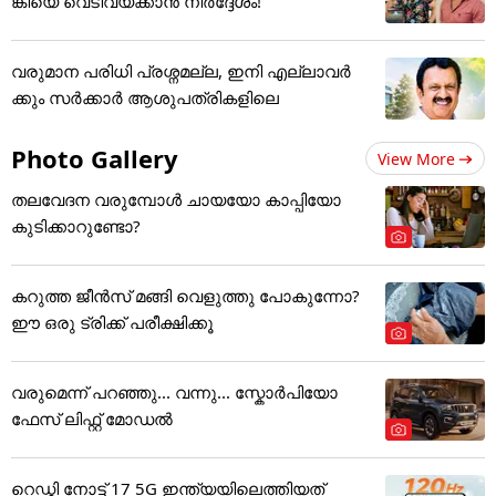
ങ്കിയെ വെടിവയ്ക്കാൻ നിർദ്ദേശം!
വരുമാന പരിധി പ്രശ്നമല്ല, ഇനി എല്ലാവർ
ക്കും സർക്കാർ ആശുപത്രികളിലെ
Photo Gallery
View More
തലവേദന വരുമ്പോൾ ചായയോ കാപ്പിയോ
കുടിക്കാറുണ്ടോ?
കറുത്ത ജീൻസ് മങ്ങി വെളുത്തു പോകുന്നോ?
ഈ ഒരു ട്രിക്ക് പരീക്ഷിക്കൂ
വരുമെന്ന് പറഞ്ഞു... വന്നു... സ്കോർപിയോ
ഫേസ് ലിഫ്റ്റ് മോഡൽ
റെഡ്മി നോട്ട് 17 5G ഇന്ത്യയിലെത്തിയത്