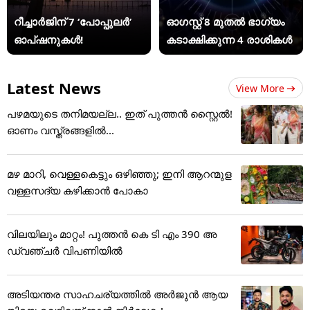
റീച്ചാർജിന് 7 ‘പോപ്പുലർ’
ഓഗസ്റ്റ് 8 മുതൽ ഭാഗ്യം
ഓപ്ഷനുകൾ!
കടാക്ഷിക്കുന്ന 4 രാശികൾ
Latest News
View More
പഴമയുടെ തനിമയല്ല.. ഇത് പുത്തൻ സ്റ്റൈൽ!
ഓണം വസ്ത്രങ്ങളിൽ...
മഴ മാറി, വെള്ളകെട്ടും ഒഴിഞ്ഞു; ഇനി ആറന്മുള
വള്ളസദ്യ കഴിക്കാൻ പോകാ
വിലയിലും മാറ്റം! പുത്തൻ കെ ടി എം 390 അ
ഡ്വഞ്ചർ വിപണിയിൽ
അടിയന്തര സാഹചര്യത്തിൽ അർജുൻ ആയ