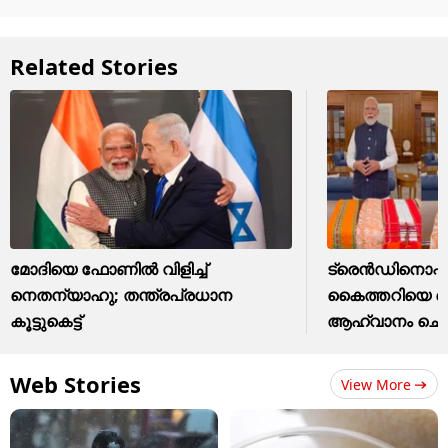
Related Stories
മോദിയെ ഫോണിൽ വിളിച്ച്
ട്രെന്‍ഡിനൊപ്പം 
നെതന്യാഹു; തന്ത്രപ്രധാന
കൈത്തറിയെ നെ
കൂട്ടുകെട്ട്
ആഹ്വാനം ചെയ
Web Stories
View More