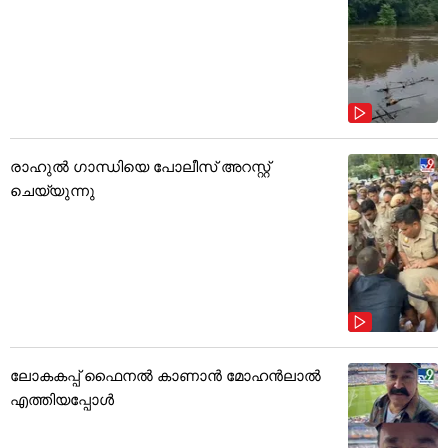
രാഹുൽ ഗാന്ധിയെ പോലീസ് അറസ്റ്റ്
ചെയ്യുന്നു
ലോകകപ്പ് ഫൈനൽ കാണാൻ മോഹൻലാൽ
എത്തിയപ്പോൾ