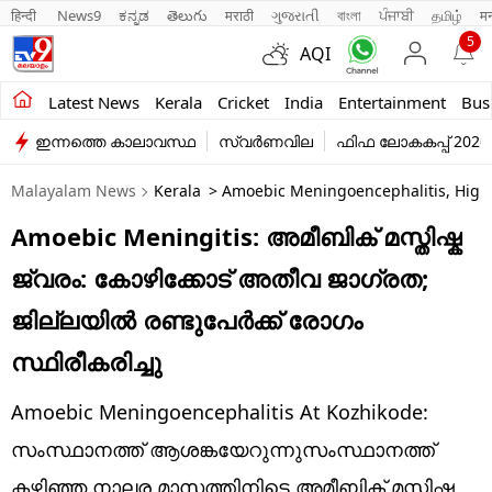
हिन्दी 
News9
ಕನ್ನಡ
తెలుగు
मराठी
ગુજરાતી
বাংলা
ਪੰਜਾਬੀ
தமிழ்
म
5
AQI
Kerala
Latest News
Kerala
Cricket
India
Entertainment
Bus
ഇന്നത്തെ കാലാവസ്ഥ
സ്വർണവില
ഫിഫ ലോകകപ്പ് 2026
India
Malayalam News
Kerala
> Amoebic Meningoencephalitis, High 
Entertainment
Amoebic Meningitis: അമീബിക് മസ്തിഷ്ക
Business
ജ്വരം: കോഴിക്കോട് അതീവ ജാഗ്രത;
Education
ജില്ലയിൽ രണ്ടുപേർക്ക് രോഗം
Sports
സ്ഥിരീകരിച്ചു
Lifestyle
Amoebic Meningoencephalitis At Kozhikode:
world
സംസ്ഥാനത്ത് ആശങ്കയേറുന്നുസംസ്ഥാനത്ത്
കഴിഞ്ഞ നാലര മാസത്തിനിടെ അമീബിക് മസ്തിഷ്ക