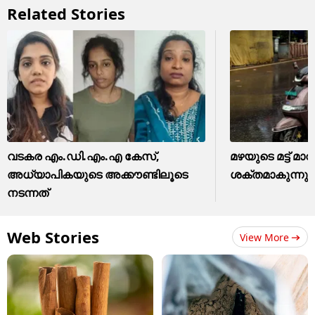
Related Stories
വടകര എം.ഡി.എം.എ കേസ്,
മഴയുടെ മട്ട് മാറ
അധ്യാപികയുടെ അക്കൗണ്ടിലൂടെ
ശക്തമാകുന്നു
നടന്നത്
Web Stories
View More