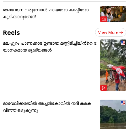
തലവേദന വരുമ്പോൾ ചായയോ കാപ്പിയോ
കുടിക്കാറുണ്ടോ?
Reels
View More
മലപ്പുറം പാണക്കാട് ഉണ്ടായ മണ്ണിടിച്ചിലിൻ്റെ ഭ
യാനകമായ ദൃശ്യങ്ങൾ
മാവേലിക്കരയിൽ അച്ചൻകോവിൽ നദി കരക
വിഞ്ഞ് ഒഴുകുന്നു