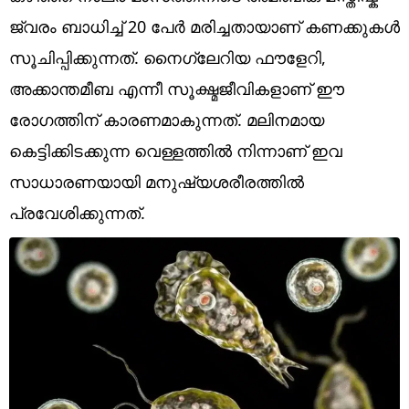
Technology
ജ്വരം ബാധിച്ച് 20 പേർ മരിച്ചതായാണ് കണക്കുകൾ
Religion
സൂചിപ്പിക്കുന്നത്. നൈഗ്ലേറിയ ഫൗളേറി,
അക്കാന്തമീബ എന്നീ സൂക്ഷ്മജീവികളാണ് ഈ
Web Story
രോഗത്തിന് കാരണമാകുന്നത്. മലിനമായ
Photo
കെട്ടിക്കിടക്കുന്ന വെള്ളത്തിൽ നിന്നാണ് ഇവ
Short Videos
സാധാരണയായി മനുഷ്യശരീരത്തിൽ
പ്രവേശിക്കുന്നത്.