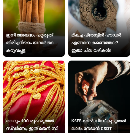
ഇനി അബദ്ധം പറ്റരുത്!
മികച്ച പ്രോട്ടീൻ പൗഡർ
തിരിച്ചറിയാം യഥാര്‍ത്ഥ
എങ്ങനെ കണ്ടെത്താം?
കറുവപ്പട്ട
ഇതാ ചില വഴികൾ!
വെറും 100 രൂപ മുതല്‍
KSFE-യില്‍ നിന്ന് കൂടുതല്‍
സ്വർണം, ഇത് ജെൻ സി
ലാഭം നേടാന്‍ CSDT