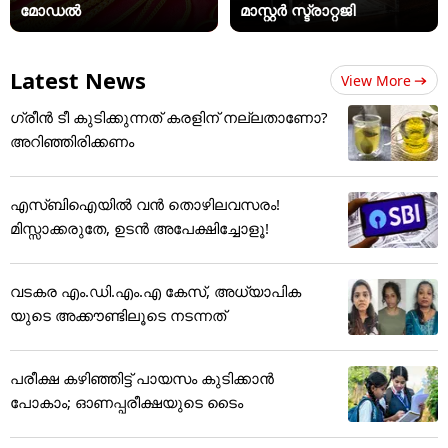
മോഡൽ
മാസ്റ്റര്‍ സ്ട്രാറ്റജി
Latest News
View More
ഗ്രീൻ ടീ കുടിക്കുന്നത് കരളിന് നല്ലതാണോ?
അറിഞ്ഞിരിക്കണം
എസ്ബിഐയിൽ വൻ തൊഴിലവസരം!
മിസ്സാക്കരുതേ, ഉടൻ അപേക്ഷിച്ചോളൂ!
വടകര എം.ഡി.എം.എ കേസ്, അധ്യാപിക
യുടെ അക്കൗണ്ടിലൂടെ നടന്നത്
പരീക്ഷ കഴിഞ്ഞിട്ട് പായസം കുടിക്കാന്‍
പോകാം; ഓണപ്പരീക്ഷയുടെ ടൈം