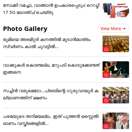
നോക്കി വച്ചോ, വാങ്ങാൻ ഉപകാരപ്പെടും! റെഡ്മി
17 5G ലോഞ്ച് ചെയ്തു
Photo Gallery
View More
ഭൂമിയെ അരമിറ്റർ കനത്തിൽ മൂടാൻമാത്രം
സ്വർണം കാൽ ചുവട്ടിൽ...
വാക്കുകൾ കൊണ്ടല്ല, മറുപടി കൊടുക്കേണ്ടത്
ഇങ്ങനെ
സച്ചിന്‍ വരുമെടോ...പ്രബിന്റെ ഗുരുവായൂര്‍ ക
ല്യാണത്തിന് ക്ഷണം
പഴമയുടെ തനിമയല്ല.. ഇത് പുത്തൻ സ്റ്റൈൽ!
ഓണം വസ്ത്രങ്ങളിൽ...