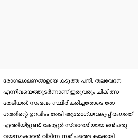
രോഗലക്ഷണങ്ങളായ കടുത്ത പനി, തലവേദന
എന്നിവയെത്തുടർന്നാണ് ഇരുവരും ചികിത്സ
തേടിയത്. സംഭവം സ്ഥിരീകരിച്ചതോടെ രോ​
ഗത്തിന്റെ ഉറവിടം തേടി ആരോഗ്യവകുപ്പ് രം​ഗത്ത്
എത്തിയിട്ടുണ്ട്. കോട്ടൂർ സ്വദേശിയായ ഒൻപതു
വയസ്സുകാരൻ വീടിനു സമീപത്തെ കക്കോടി