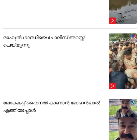
രാഹുൽ ഗാന്ധിയെ പോലീസ് അറസ്റ്റ്
ചെയ്യുന്നു
ലോകകപ്പ് ഫൈനൽ കാണാൻ മോഹൻലാൽ
എത്തിയപ്പോൾ