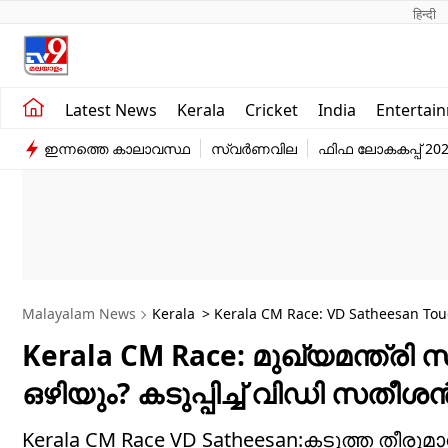
हिन्दी 
Kerala
Business
Latest News
Kerala
Cricket
India
Entertai
India
Education
ഇന്നത്തെ കാലാവസ്ഥ
സ്വർണവില
ഫിഫ ലോകകപ്പ് 20
Entertainment
Sports
Malayalam News
Kerala
Kerala CM Race: മുഖ്യമന്ത്
ഒഴിയും? കടുപ്പിച്ച് വിഡി സതീശ
Kerala CM Race VD Satheesan:കടുത്ത തീരു