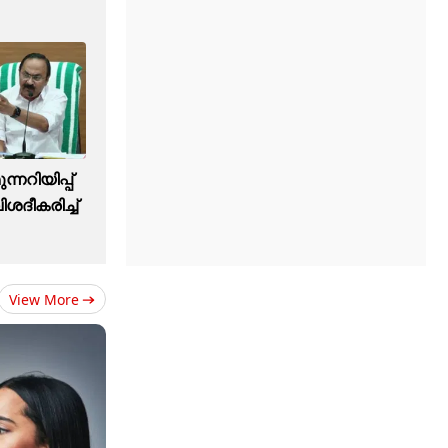
്നറിയിപ്പ്
ിശദീകരിച്ച്
View More