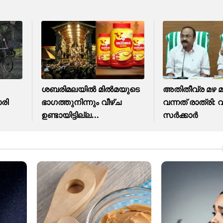
ശബരിമലയിൽ മിൽമയുടെ
അ‌തിതീവ്ര മഴ മുന
രി
ഭാഗത്തുനിന്നും വീഴ്ച
വന്നത് രാത്രി: വ
ഉണ്ടായിട്ടില്ല...
സർക്കാർ