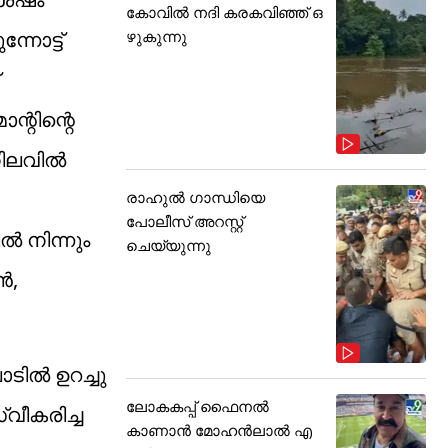
കോവിൽ നദി കരകവിഞ്ഞ് ഒ
ഴുകുന്നു
നോട്ട്
ന്റിന്റെ
ിലവിൽ
രാഹുൽ ഗാന്ധിയെ
പോലീസ് അറസ്റ്റ്
ൽ നിന്നും
ചെയ്യുന്നു
ൻ,
ടിൽ ഉറച്ചു
ലോകകപ്പ് ഫൈനൽ
വീകരിച്ച
കാണാൻ മോഹൻലാൽ എ