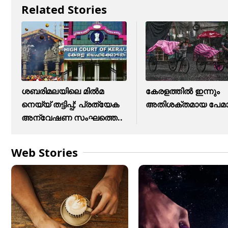
Related Stories
ശബരിമലയിലെ മിൽമ
കേരളത്തില്‍ ഇന്നും
നെയ്യ് തട്ടിപ്പ്; പ്രത്യേക
അതിശക്തമായ പേമാ
അന്വേഷണ സംഘത്തെ..
Web Stories