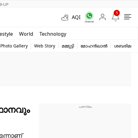
9-UP
5
AQI
Short Videos
festyle
World
Technology
y
Photo Gallery
Web Story
മമ്മൂട്ടി
മോഹൻലാൽ
ശബരിമല
്ഥാനവും
എന്നാണ്