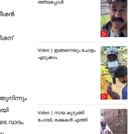
ത്തിയപ്പോൾ
തീശൻ
ീശന്
Video | ഇങ്ങനെയും ചോളം
എടുക്കാം
തുനിന്നും
ായി
Video | നായ കുടുങ്ങി
പോയി, രക്ഷകൻ എത്തി
ടെ വാദം.
നും