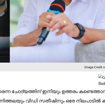
Image Credit 
രെന്ന ചോദ്യത്തിന് ഇനിയും ഉത്തരം കണ്ടെത്താനാ
്തലയും വിഡി സതീഷിനും ഒരേ നിലപാടിൽ കടുപ്