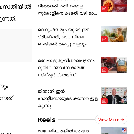
ടെ വസതിയിൽ
റിഞ്ഞാൽ മതി! കൊള
സ്ട്രോളിനെ കുടൽ വഴി ഓ
്നത്.
ടിക്കാം
വെറും 50 രൂപയുടെ ഈ
ട്രിക്ക് മതി, ടെറസിലെ
ചെടികൾ തഴച്ചു വളരും
ബെംഗളൂരു-വിശാഖപട്ടണം
റൂട്ടിലേക്ക് വന്ദേ ഭാരത്
സ്ലീപ്പര്‍ ട്രെയിന്
നും
ജിയാനി ഇൻ
്നത്
ഫാന്റീനോയുടെ കസേര ഇള
കുന്നു
Reels
View More
മാവേലിക്കരയിൽ അച്ചൻ
ശേഷം