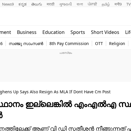
News9
ಕನ್ನಡ
తెలుగు
मराठी
ગુજરાતી
বাংলা
ਪੰਜਾਬੀ
தமிழ்
मनी9
TV
Lifestyle
Religion
nment
Business
Education
Sports
Short Videos
Li
world
Web Stor
26
സഞ്ജു സാംസൺ
8th Pay Commission
OTT
Religion
Technology
Photo
> Kerala CM Race: VD Satheesan Toughens Up Says Also Resign As MLA If Dont Have Cm Post
രി സ്ഥാനം ഇല്ലെങ്കിൽ എംഎൽഎ സ
ൻ
മാനത്തിലേക്ക് ആണ് വി ഡി സതീശൻ നീങ്ങുന്നത് 