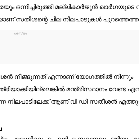
പേരെയും ഒന്നിച്ചിരുത്തി മല്ലികാർജുൻ ഖാർഗയു
ാണ് സതീശന്റെ ചില നിലപാടുകൾ പുറത്തെത്തുന
ശൻ നീങ്ങുന്നത് എന്നാണ് യോഗത്തിൽ നിന്നും
ത്രിയാക്കിയില്ലെങ്കിൽ മന്ത്രിസ്ഥാനം വേണ്ട എന്
ന നിലപാടിലേക്ക് ആണ് വി ഡി സതീശൻ എത്തുന
ല
ആകില്ല. പറവൂരിലെ എംഎൽഎ സ്ഥാനവും ഒഴിയും. 