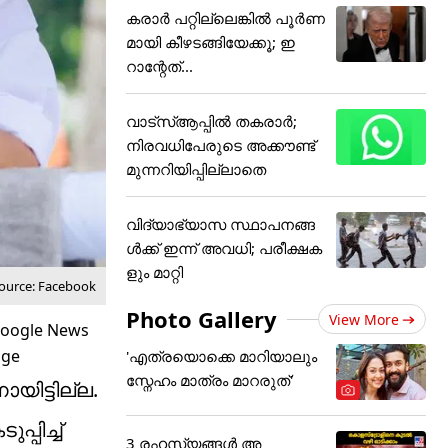
കരാര്‍ പറ്റില്ലെങ്കില്‍ പൂര്‍ണ
മായി കീഴടങ്ങിയേക്കൂ; ഇ
റാന്റേത്...
വാട്‌സ്ആപ്പിൽ തകരാർ;
നിരവധിപേരുടെ അക്കൗണ്ട്
മുന്നറിയിപ്പില്ലാതെ
വിദ്യാഭ്യാസ സ്ഥാപനങ്ങ
ൾക്ക് ഇന്ന് അവധി; പരീക്ഷക
ളും മാറ്റി
source: Facebook
Photo Gallery
View More
'എത്രയൊക്കെ മാറിയാലും
സ്നേഹം മാത്രം മാറരുത്'
യിട്ടില്ല.
പിച്ച്
3 രഹസ്യങ്ങൾ അ