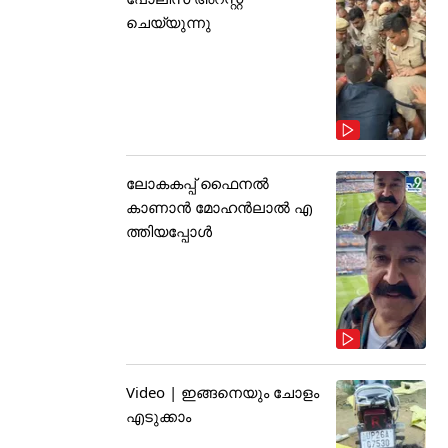
ചെയ്യുന്നു
ലോകകപ്പ് ഫൈനൽ
കാണാൻ മോഹൻലാൽ എ
ത്തിയപ്പോൾ
Video | ഇങ്ങനെയും ചോളം
എടുക്കാം