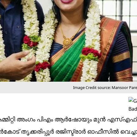
Image Credit source: Mansoor Pa
മ്മിറ്റി അംഗം പിഎം ആര്‍ഷോയും മുന്‍ എസ്എ
് തൃക്കരിപ്പൂര്‍ രജിസ്ട്രാര്‍ ഓഫീസില്‍ വെച്ചാ