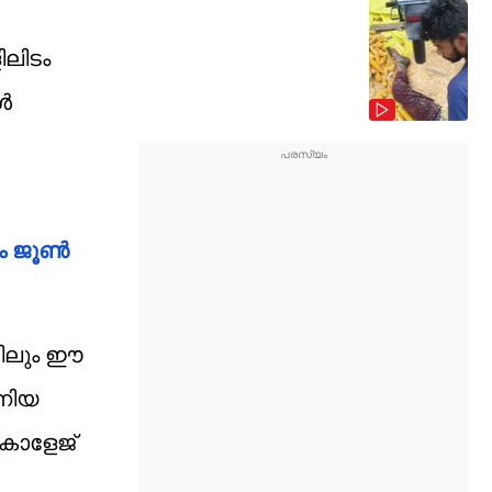
ിലിടം
്‍
 ജൂണ്‍
േജിലും ഈ
്നിയ
കോളേജ്