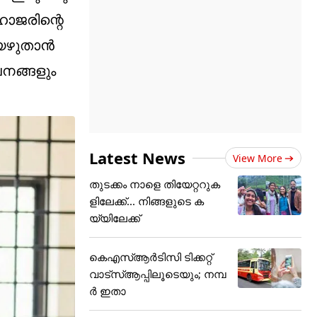
ഹാജരിന്റെ
െഴുതാന്‍
വനങ്ങളും
Latest News
View More
തുടക്കം നാളെ തിയേറ്ററുക
ളിലേക്ക്... നിങ്ങളുടെ ക
യ്യിലേക്ക്
കെഎസ്ആർടിസി ടിക്കറ്റ്
വാട്‌സ്ആപ്പിലൂടെയും; നമ്പ
ർ ഇതാ