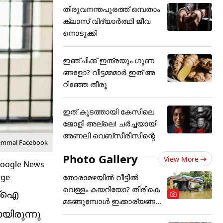
തിരുവനന്തപുരത്ത് ഒമ്പതാം
ക്ലാസ് വിദ്യാർത്ഥി ജീവ
നൊടുക്കി
ഇഞ്ചിക്ക് ഇത്രയും ​ഗുണ
ങ്ങളോ? വീട്ടമ്മമാർ ഇത് അ
റിഞ്ഞേ തീരൂ
ഇത് കൂടത്തായി കേസിലെ
ജോളി അല്ലെ! ചർച്ചയായി
അണലി വെബ്സീരീസിന്റെ
remmal Facebook
Photo Gallery
View More
തോരാമഴയിൽ വീട്ടിൽ
വെള്ളം കയറിയോ? തിരികെ
ഫ്‌ഐ
മടങ്ങുമ്പോൾ ഇക്കാര്യങ്ങ
യിരുന്നു
ൾ