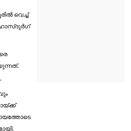
ല്‍ വെച്ച്
ോസ്ദുര്‍ഗ്
ിരെ
ന്നത്.
വും
യ്ക്ക്
സഹായത്തോടെ
മായി.