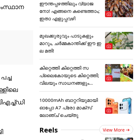
ഈന്തപ്പഴത്തിലും വ്യാജ
 സംസ്ഥാന
നോ! എങ്ങനെ കണ്ടെത്താം;
ഇതാ എളുപ്പവഴി
മുഖക്കുരുവും പാടുകളും
മാറും, ചർമ്മകാന്തിക്ക് ഈ ഇ
ല മതി!
കിറ്റെത്തി കിറ്റെത്തി സ
പ്ലൈകോയുടെ കിറ്റെത്തി;
പച്ച
വിലയും സാധനങ്ങളും...
ള്ളിലെ
10000mAh ബാറ്ററിയുമായി
ിഎച്ച്ഡി
ഓപ്പോ A7 പ്രോ മാക്സ്
ലോഞ്ച് ചെയ്തു
Reels
View More
ി