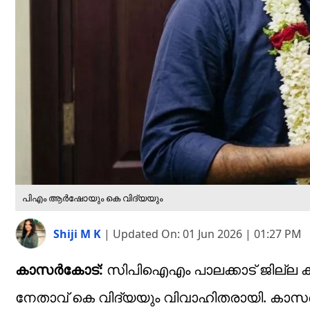
പിഎം ആര്‍ഷോയും കെ വിദ്യയും
Shiji M K
|
Updated On:
01 Jun 2026 | 01:27 PM
കാസര്‍കോട്:
സിപിഐഎം പാലക്കാട് ജില്ല ക
നേതാവ് കെ വിദ്യയും വിവാഹിതരായി. കാസര്‍കോട