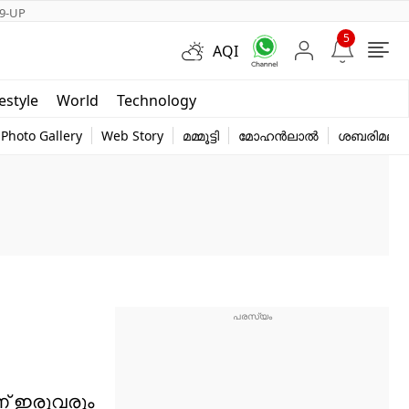
9-UP
5
AQI
Short Videos
festyle
World
Technology
y
Photo Gallery
Web Story
മമ്മൂട്ടി
മോഹൻലാൽ
ശബരിമല
ണ് ഇരുവരും