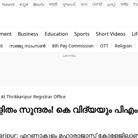
News9
ಕನ್ನಡ
తెలుగు
मराठी
ગુજરાતી
বাংলা
ਪੰਜਾਬੀ
தமிழ்
मनी9
TV
Lifestyle
Religion
nment
Business
Education
Sports
Short Videos
Li
world
Web Stor
26
സഞ്ജു സാംസൺ
8th Pay Commission
OTT
Religion
Technology
Photo
t Thrikkaripur Registrar Office
ളിതം സുന്ദരം! കെ വിദ്യയും പിഎം
Thrikkaripur: എറണാകുളം മഹാരാജാസ് കോളേജിലാ