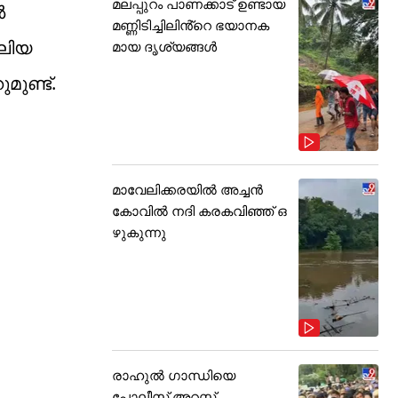
മലപ്പുറം പാണക്കാട് ഉണ്ടായ
‍
മണ്ണിടിച്ചിലിൻ്റെ ഭയാനക
വലിയ
മായ ദൃശ്യങ്ങൾ
മുണ്ട്.
മാവേലിക്കരയിൽ അച്ചൻ
കോവിൽ നദി കരകവിഞ്ഞ് ഒ
ഴുകുന്നു
രാഹുൽ ഗാന്ധിയെ
പോലീസ് അറസ്റ്റ്